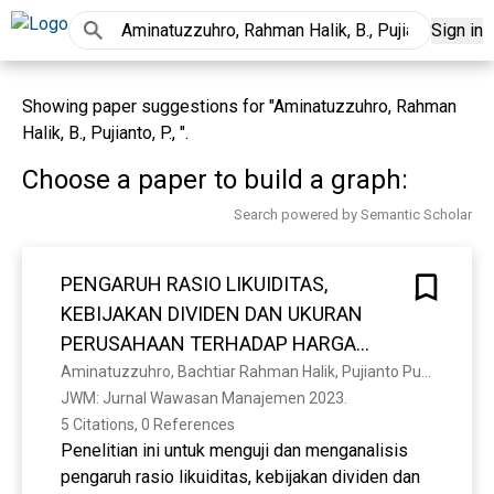
Sign in
Showing paper suggestions for "Aminatuzzuhro, Rahman
Halik, B., Pujianto, P., ".
Choose a paper to build a graph:
Search powered by Semantic Scholar
PENGARUH RASIO LIKUIDITAS,
KEBIJAKAN DIVIDEN DAN UKURAN
PERUSAHAAN TERHADAP HARGA
SAHAM (Studi Empiris Pada
Aminatuzzuhro, Bachtiar Rahman Halik, Pujianto Pujianto, Ramadhani Zullaika Fitri
JWM: Jurnal Wawasan Manajemen 2023. 
Perusahaan Industri Yang Terdaftar di
5 Citations, 0 References
BEI Tahun 2017-2020)
Penelitian ini untuk menguji dan menganalisis
pengaruh rasio likuiditas, kebijakan dividen dan