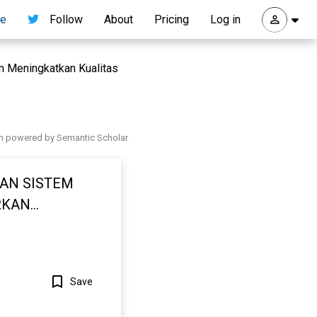
re
Follow
About
Pricing
Log in
m Meningkatkan Kualitas
h powered by Semantic Scholar
PAN SISTEM
RKAN
AN
Save
Show more