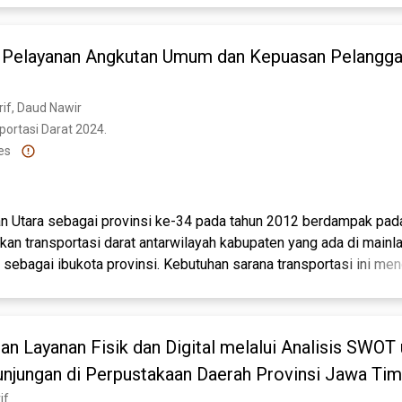
as Pelayanan Angkutan Umum dan Kepuasan Pelangga
rif, Daud Nawir
portasi Darat 2024. 
es
n Utara sebagai provinsi ke-34 pada tahun 2012 berdampak pad
an transportasi darat antarwilayah kabupaten yang ada di mainl
 sebagai ibukota provinsi. Kebutuhan sarana transportasi ini me
tan Utara bekerja sama dengan Perum DAMRI Cabang Tanjung S
kutan umum melayani tiga trayek, yaitu: Tanjung Selor-Tana Tidu
-Salang (Nunukan). Studi ini bertujuan untuk mengukur kepuasan
an Layanan Fisik dan Digital melalui Analisis SWOT
menjadi masukan bagi operator dalam meningkatkan kualitas pela
an umum antarkota di Kalimantan Utara. Hasil analisis metode Im
njungan di Perpustakaan Daerah Provinsi Jawa Tim
 (IPA) menunjukkan sebanyak lima belas atribut yang perlu ditin
if