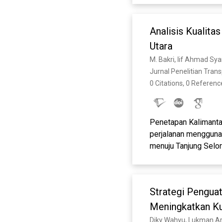
Analisis Kualit
Utara
M. Bakri, Iif Ahmad Sya
Jurnal Penelitian Trans
0 Citations, 0 Referenc
Penetapan Kalimanta
perjalanan menggunak
menuju Tanjung Selor
Perhubungan Kaliman
menyelenggarakan ang
Malinau, dan Malinau
Strategi Penguat
diharapkan hasilnya 
pilihan utama angkut
Meningkatkan Ku
Performance Analysis
Diky Wahyu, Lukman Ar