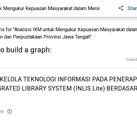
Sha
s for "Analisis IKM untuk Mengukur Kepuasan Masyarakat dala
n dan Perpustakaan Provinsi Jawa Tengah".
o build a graph:
Searc
A KELOLA TEKNOLOGI INFORMASI PADA PENERA
RATED LIBRARY SYSTEM (INLIS Lite) BERDASA
A COBIT 5 (MEA02) PADA DINAS KEARSIPAN D
 PROVINSI JAWA TENGAH
es