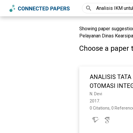
Showing paper suggestion
Pelayanan Dinas Kearsipa
Choose a paper t
ANALISIS TAT
OTOMASI INTEG
KERANGKA KERJ
N. Devi
2017. 
PERPUSTAKAAN
0 Citations, 0 Referenc