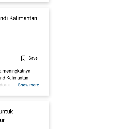
ndi Kalimantan
Save
a meningkatnya
and Kalimantan
ndorong Dinas
Show more
elor
ng, Tanjung Selor-
 pengguna jasa yang
 untuk
yanan, agar menjadi
portance
ur
gkatkan kinerjanya.