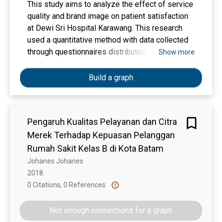
This study aims to analyze the effect of service
quality and brand image on patient satisfaction
at Dewi Sri Hospital Karawang. This research
used a quantitative method with data collected
through questionnaires distributed to 111
Show more
outpatient respondents. The sampling technique
used Slovin formula with a 5% margin of error.
Build a graph
The data were analyzed using multiple linear
regression. The results showed that service
quality had a significant effect on patient
Pengaruh Kualitas Pelayanan dan Citra
satisfaction with a t-value of 6.484 (p < 0.001),
Merek Terhadap Kepuasan Pelanggan
while brand image also had a significant effect
with a t-value of 2.573 (p = 0.011).
Rumah Sakit Kelas B di Kota Batam
Simultaneously, both variables influenced
Johanes Johanes
patient satisfaction with an F-value of 44.322 (p
2018. 
< 0.001) and an R² of 45.1%. These findings
0 Citations, 0 References
Show more
indicate that service quality is more dominant in
influencing patient satisfaction than brand
Not enough connections for a graph
image. The study emphasizes the importance of