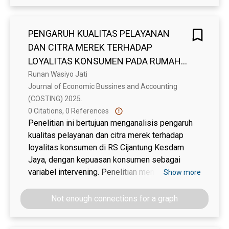
improving service quality as the main strategy
for hospitals to enhance patient satisfaction and
loyalty.
PENGARUH KUALITAS PELAYANAN
DAN CITRA MEREK TERHADAP
LOYALITAS KONSUMEN PADA RUMAH
SAKIT CIJANTUNG KESDAM JAYA
Runan Wasiyo Jati
Journal of Economic Bussines and Accounting 
DENGAN KEPUASAN KONSUMEN
(COSTING) 2025. 
SEBAGAI VARIABEL INTERVENING
0 Citations, 0 References
Penelitian ini bertujuan menganalisis pengaruh
kualitas pelayanan dan citra merek terhadap
loyalitas konsumen di RS Cijantung Kesdam
Jaya, dengan kepuasan konsumen sebagai
variabel intervening. Penelitian menggunakan
Show more
metode kuantitatif dengan sampel 110
responden dan teknik pengumpulan data berupa
Not enough connections for a graph
kuesioner. Analisis data meliputi uji validitas,
reliabilitas, analisis deskriptif, asumsi klasik,