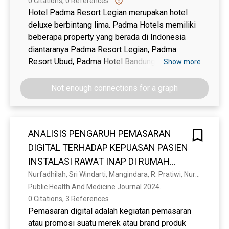
0 Citations, 0 References
0,109 untuk citra merek). Temuan ini
Hotel Padma Resort Legian merupakan hotel
menegaskan pentingnya kualitas pelayanan dan
deluxe berbintang lima. Padma Hotels memiliki
citra merek dalam membangun loyalitas
beberapa property yang berada di Indonesia
konsumen.
diantaranya Padma Resort Legian, Padma
Resort Ubud, Padma Hotel Bandung, Padma
Show more
Hotel Semarang, dan Resinda Hotel Karawang.
Penelitian ini bertujuan untuk mengetahui
Not enough connections for a graph
pengaruh kualitas pelayanan, citra merek, dan
lokasi terhadap kepuasan tamu menginap di
Hotel Padma Resort Legian. Populasi dalam
ANALISIS PENGARUH PEMASARAN
penelitian ini adalah tamu yang menginap di
DIGITAL TERHADAP KEPUASAN PASIEN
Hotel Padma Resort Legian dan melibatkan
sampel sebanyak 95 responden melalui teknik
INSTALASI RAWAT INAP DI RUMAH
accidental sampling. Pengumpulan data
SAKIT UMUM DAERAH LABUANG BAJI
Nurfadhilah, Sri Windarti, Mangindara, R. Pratiwi, Nurintan Malik, Megawati, Program Studi S-1, Administrasi Rumah, Stikes Sakit, Panakkukang, Institut Ilmu, Makassar Kesehatan Pelamonia
dilakukan menggunakan kuesioner skala Likert.
Public Health And Medicine Journal 2024. 
KOTA MAKASSAR TAHUN 2023
Teknik analisis data menggunakan regresi linier
0 Citations, 3 References
berganda. Uji hipotesis menggunakan uji F dan
Pemasaran digital adalah kegiatan pemasaran
uji T pada tarif signifikansi 5%. Hasil penelitian
atau promosi suatu merek atau brand produk