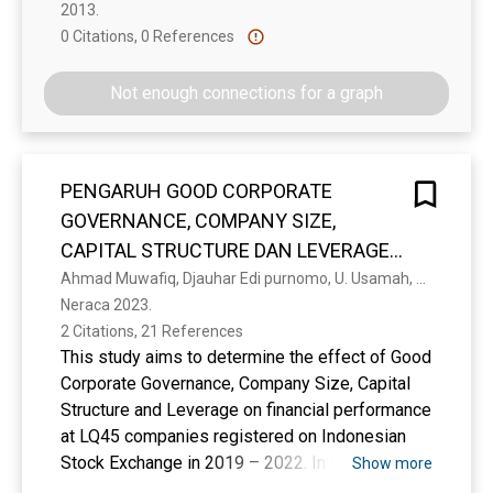
2013. 
MANUFAKTUR(Studi pada Perusahaan
0 Citations, 0 References
Show more
Tekstil dan Garment yang terdaftar di
BEI)
Not enough connections for a graph
PENGARUH GOOD CORPORATE
GOVERNANCE, COMPANY SIZE,
CAPITAL STRUCTURE DAN LEVERAGE
TERHADAP KINERJA KEUANGAN PADA
Ahmad Muwafiq, Djauhar Edi purnomo, U. Usamah, Ferlinda Ainur rachmani
Neraca 2023. 
PERUSAHAAN LQ45 YANG TERDAFTAR
2 Citations, 21 References
DI BURSA EFEK INDONESIA TAHUN
This study aims to determine the effect of Good
2019 – 2022
Corporate Governance, Company Size, Capital
Structure and Leverage on financial performance
at LQ45 companies registered on Indonesian
Stock Exchange in 2019 – 2022. In this case,
Show more
good corporate governance measured by