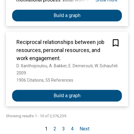
Show more
pre-selected list of 14000 minor planets in the
predicts an increase in job resources, which, in
solar system epoch astrometry and photometry
its turn, further increases work engagement.
Build a graph
are presented. Finally, Gaia DR2 also represents
a new materialisation of the celestial reference
frame in the optical, the Gaia-CRF2, which is the
first optical reference frame based solely on
Reciprocal relationships between job
extragalactic sources. There are notable
resources, personal resources, and
changes in the photometric system and the
work engagement.
catalogue source list with respect to Gaia DR1,
D. Xanthopoulou, A. Bakker, E. Demerouti, W. Schaufeli
and we stress the need to consider the two data
2009. 
releases as independent.
1906 Citations, 55 References
Show more
Build a graph
Showing results 1 - 10 of 2,376,239.
1
2
3
4
Next