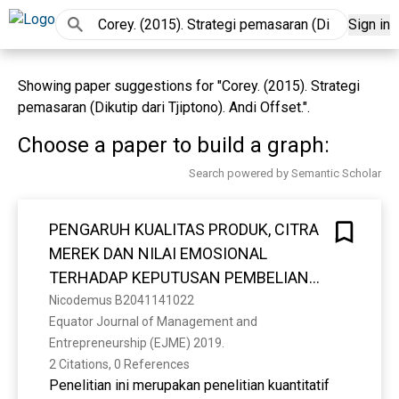
Sign in
Showing paper suggestions for "Corey. (2015). Strategi
pemasaran (Dikutip dari Tjiptono). Andi Offset.".
Choose a paper to build a graph:
Search powered by Semantic Scholar
PENGARUH KUALITAS PRODUK, CITRA
MEREK DAN NILAI EMOSIONAL
TERHADAP KEPUTUSAN PEMBELIAN
DAN DAMPAKNYA PADA KEPUASAN
Nicodemus B2041141022
Equator Journal of Management and 
KONSUMEN (STUDI PADA KONSUMEN
Entrepreneurship (EJME) 2019. 
TUPPERWARE DI KOTA PONTIANAK)
2 Citations, 0 References
Penelitian ini merupakan penelitian kuantitatif