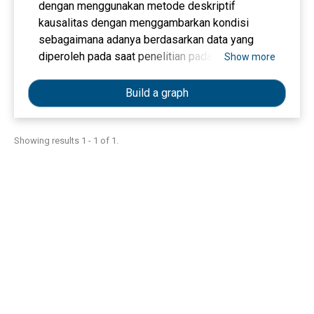
dengan menggunakan metode deskriptif
kausalitas dengan menggambarkan kondisi
sebagaimana adanya berdasarkan data yang
diperoleh pada saat penelitian pada stockiest
Show more
Tupperware Jl.Danau Sentarum dan Jl. Sungai
jawi kota Pontianak. Dalam penelitian ini,
Build a graph
sampel diambil sebanyak 100 responden yang
menggunakan produk Tupperware. Teknik
analisis data menggunaka analisis Regresi
Showing results 1 - 1 of 1.
Bertahap (Analisis Jalur/Path Analysis), Analisis
jalur tidak hanya menguji pengaruh langsung,
tetapi juga menjelaskan tentang ada atau
tidaknya pengaruh tidak langsung yang diberikan
variabel bebas melalui variabel intervening
terhadap variabel terikat.Dari hasil penelitian ini
menunjukan bahwa kualitas produk (X1) dan citra
merek (X2) tidak berpengaruh signifikan
terhadap keputusan pembelian (Y1) produk
Tupperware, hal ini berarti H1 dan H2 ditolak.