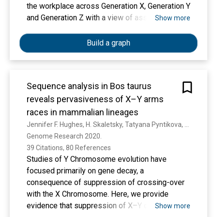
the workplace across Generation X, Generation Y
and Generation Z with a view of assisting
Show more
managers in making employment decisions and
maintaining multigenerational
Build a graph
staff.Design/methodology/approachThe
respondents in the study live and work in
Canada and provided answers to self-
Sequence analysis in Bos taurus
administered online surveys between the fourth
reveals pervasiveness of X–Y arms
quarter of 2017 and the end of January 2020. To
assess subjects' work motivation, the study
races in mammalian lineages
employed Gagné et al.'s (2014) multidimensional
Jennifer F. Hughes, H. Skaletsky, Tatyana Pyntikova, Natalia Koutseva, T. Raudsepp, L. Brown, D. W. Bellott, Ting-Jan Cho, S. Dugan-Rocha, Ziad M. Khan, Colin L. Kremitzki, Catrina C. Fronick, Tina A. Graves-Lindsay, L. Fulton, W. Warren, R. Wilson, E. Owens, J. Womack, W. Murphy, D. Muzny, K. Worley, B. Chowdhary, R. Gibbs, D. Page
work motivation scale (MWMS) alongside a
Genome Research 2020. 
three-item measure of employees' overall
39 Citations, 80 References
motivation (designed for this study). The
Studies of Y Chromosome evolution have
authors assessed measures of validity and
focused primarily on gene decay, a
reliability and tested the hypothesis about
consequence of suppression of crossing-over
generational differences in work motivation
with the X Chromosome. Here, we provide
using structural equation modelling
evidence that suppression of X–Y crossing-
Show more
(SEM).FindingsThe six motivators regress