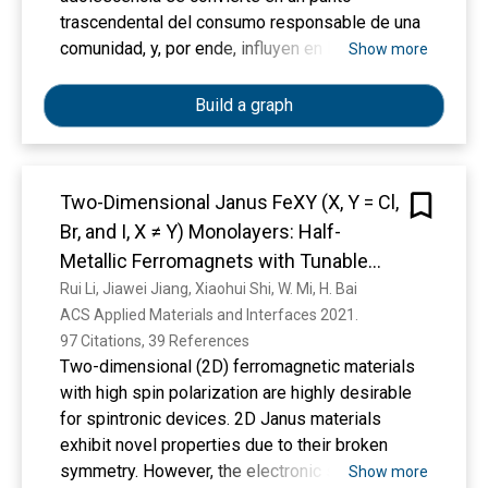
sociales, o al menos en X para el presente
trascendental del consumo responsable de una
estudio, por ello, se sugiere realizar un plan
comunidad, y, por ende, influyen en la capacidad
Show more
comunicacional estratégico para alcanzar los
de una sociedad de ser sostenible en el tiempo.
objetivos de visibilidad.
Por esta razón, se logró analizar los paradigmas
Build a graph
de consumo de las generaciones baby
boomers, X y millennials desde la
sostenibilidad ambiental de Aguachica, Cesar
Two-Dimensional Janus FeXY (X, Y = Cl,
(Colombia), por medio de la huella ecológica. El
Br, and I, X ≠ Y) Monolayers: Half-
enfoque de la investigación fue cuantitativo bajo
un alcance descriptivo-analítico; se implementó
Metallic Ferromagnets with Tunable
una encuesta a 266 personas de entre 25 y 77
Magnetic Properties under Strain.
Rui Li, Jiawei Jiang, Xiaohui Shi, W. Mi, H. Bai
años, obteniendo como resultados que los
ACS Applied Materials and Interfaces 2021. 
millennials son el grupo poblacional con el
97 Citations, 39 References
consumo más responsable, con una huella de
Two-dimensional (2D) ferromagnetic materials
0,046 hag/año, debido a que tienden a consumir
with high spin polarization are highly desirable
con menos frecuencia productos con alto
for spintronic devices. 2D Janus materials
impacto ambiental según la oferta ambiental del
exhibit novel properties due to their broken
municipio de Aguachica-Cesar.
symmetry. However, the electronic structure and
Show more