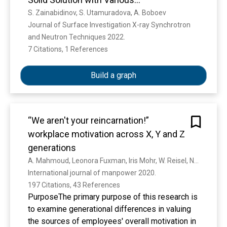
magnetic properties are enhanced by the biaxial
Nanoinclusions
S. Zainabidinov, S. Utamuradova, A. Boboev
compressive strain. The MAE of FeClI and FeBrI
Journal of Surface Investigation X-ray Synchrotron 
increases by 1 order of magnitude, and the Curie
and Neutron Techniques 2022. 
temperature of FeXY monolayers enhances by
7 Citations, 1 References
Show more
100%. These results provide an example of the
2D Janus half-metallic materials and enrich the
Build a graph
2D magnetic material library.
“We aren't your reincarnation!”
workplace motivation across X, Y and Z
generations
A. Mahmoud, Leonora Fuxman, Iris Mohr, W. Reisel, Nicholas Grigoriou
International journal of manpower 2020. 
197 Citations, 43 References
PurposeThe primary purpose of this research is
to examine generational differences in valuing
the sources of employees' overall motivation in