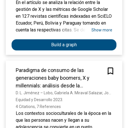
En el artículo se analiza la relación entre la
gestión de X y las métricas de Google Scholar
en 127 revistas científicas indexadas en SciELO
Ecuador, Perú, Bolivia y Paraguay tomando en
cuenta las respectivas citas. Se destaca que
Show more
solo el 22% de las 127 revistas indexadas en
SciELO en los cuatro países tenían cuentas
Build a graph
activas en X y Google Scholar. Además, se
evidencia la correlación entre X y las citas en
Google Scholar para las revistas científicas.
Paradigma de consumo de las
Complementariamente, el estudio encontró una
generaciones baby boomers, X y
correlación positiva entre el número de
publicaciones y seguidores en X con el número
millennials: análisis desde la
de citas en Google Scholar. Aunque existe una
sostenibilidad ambiental
D. L. Jiménez – Lobo, Gabriela A. Miraval Salazar, Jonathan Montes Ávila
correlación positiva entre las publicaciones en X
Equidad y Desarrollo 2023. 
y las citas logradas en Google Scholar, al igual
4 Citations, 7 References
que un evidente aumento en los seguidores, las
Los contextos socioculturales de la época en la
revistas científicas de la región latinoamericana
que las personas nacen y llegan a su
no están haciendo presencia efectiva en redes
adolescencia se convierte en un punto