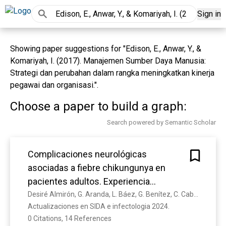
Sign in
Showing paper suggestions for "Edison, E., Anwar, Y., &
Komariyah, I. (2017). Manajemen Sumber Daya Manusia:
Strategi dan perubahan dalam rangka meningkatkan kinerja
pegawai dan organisasi.".
Choose a paper to build a graph:
Search powered by Semantic Scholar
Complicaciones neurológicas
asociadas a fiebre chikungunya en
pacientes adultos. Experiencia
multicéntrica en periodo de epidemia
Desiré Almirón, G. Aranda, L. Báez, G. Benítez, C. Caballero, M. Cardozo, A. Fretes, Marta Sady Galeano, Belén Gaona, A. Garcia, L. Gómez, O. Gomez, A. Guerrero, Anwar Miranda, G. Müller, W. Ortiz, Fátima Ovando, M. Ramírez, Julio Rolón, Liz Rondinelli, J. Villalba, G. Villar
Actualizaciones en SIDA e infectologia 2024. 
0 Citations, 14 References