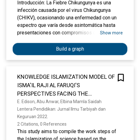
Introducción: La Fiebre Chikungunya es una
infección causada por el virus Chikungunya
(CHIKV), ocasionando una enfermedad con un
espectro que varía desde asintomática hasta
presentaciones con compromisos graves. El
Show more
presente trabajo tiene como objetivo describir
las características clínicas y laboratoriales de
Build a graph
pacientes con CHIKV y complicaciones
neurológicas asociadas Metodología: Estudio
multicéntrico de cohorte retrospectivo, analítico,
KNOWLEDGE ISLAMIZATION MODEL OF
en pacientes mayores de 18 años, con
ISMA'IL RAJI AL FARUQI'S
diagnóstico de Infección por CHIKV, con
compromiso neurológico asociado. Las
PERSPECTIVES FACING THE
variables cualitativas fueron expresadas como
EDUCATION CHALLENGES IN THE 21st
E. Edison, Abu Anwar, Elbina Mamla Saidah
frecuencias absolutas y porcentuales; y las
Lentera Pendidikan: Jurnal Ilmu Tarbiyah dan 
CENTURY
cuantitativas como media y desvío estándar.
Keguruan 2022. 
Resultados: 87 pacientes; 57 sexo masculino
2 Citations, 0 References
(65%), media de 62 años. Las manifestaciones
This study aims to compile the work steps of
neurológicas más frecuentes: encefalitis:
the Islamization of science based on the