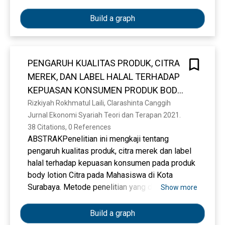
Build a graph
PENGARUH KUALITAS PRODUK, CITRA
MEREK, DAN LABEL HALAL TERHADAP
KEPUASAN KONSUMEN PRODUK BODY
LOTION CITRA (STUDI KASUS
Rizkiyah Rokhmatul Laili, Clarashinta Canggih
Jurnal Ekonomi Syariah Teori dan Terapan 2021. 
MAHASISWA SURABAYA)
38 Citations, 0 References
ABSTRAKPenelitian ini mengkaji tentang
pengaruh kualitas produk, citra merek dan label
halal terhadap kepuasan konsumen pada produk
body lotion Citra pada Mahasiswa di Kota
Surabaya. Metode penelitian yang digunakan
Show more
yaitu penelitian kuantitatif dengan teknik analisis
regresi linear berganda. Penelitian ini
Build a graph
menggunakan teknik sampling purposive serta