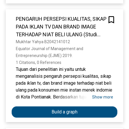
data primer yang berasal dari kuesioner yang
disebar pada kriteria responden dalam
PENGARUH PERSEPSI KUALITAS, SIKAP
penelitian. Hasil dari penelitian menyatakan
PADA IKLAN TV DAN BRAND IMAGE
bahwa kualitas produk dan label halal
berpengaruh positif terhadap kepuasan
TERHADAP NIAT BELI ULANG (Studi
konsumen. Citra merek berpengaruh negatif
pada Konsumen Mie Instan Merek
Mukhtar Yahya B2042141012
terhadap kepuasan konsumen. Hasil tersebut
Equator Journal of Management and 
Indomie Di Kota Pontianak)
menunjukkan bahwa Mahasiswa di Kota
Entrepreneurship (EJME) 2019. 
Surabaya menjadikan aspek kualitas produk dan
1 Citations, 0 References
label halal sebagai penentu kepuasan konsumen
Tujuan dari penelitian ini yaitu untuk
dalam penggunaan body lotion Citra. Sedangkan
menganalisis pengaruh persepsi kualitas, sikap
aspek citra merek meliputi penilaian masyarakat
pada iklan tv, dan brand image terhadap niat beli
terkait merek produk dan perusahaan yang
ulang pada konsumen mie instan merek indomie
memproduksi tidak menjadi bagian dari penentu
di Kota Pontianak. Berdasarkan tujuan penelitian
Show more
kepuasan konsumen.Kata Kunci: Kualitas
ini, maka jenis penelitian yang diambil oleh
Produk, Citra Merek, Label Halal, Kepuasan
peneliti adalah kuantitatif, yaitu penelitian yang
Build a graph
Konsumen. ABSTRACTThis research examined
data-datanya berupa angka. Pengumpulan data
product quality, brand image and halal labels on
menggunakan data primer berupa kuesioner dan