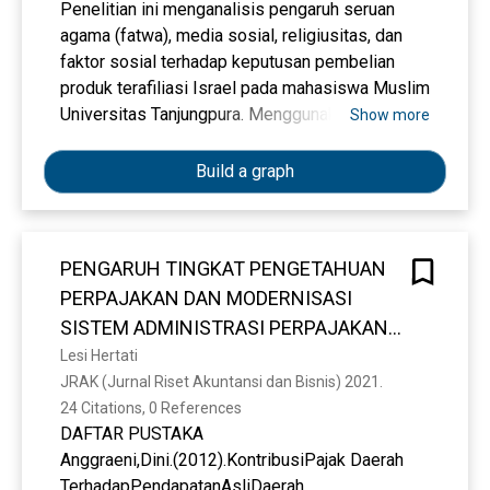
Penelitian ini menganalisis pengaruh seruan
agama (fatwa), media sosial, religiusitas, dan
faktor sosial terhadap keputusan pembelian
produk terafiliasi Israel pada mahasiswa Muslim
Universitas Tanjungpura. Menggunakan metode
Show more
kuantitatif Partial Least Squares (PLS) dengan
100 responden menggunakan teknik
Build a graph
pengambilan sampel yaitu non probability
sampling, studi ini menemukan seruan agama
(Fatwa (Î²=0.311, p=0.007) , media sosial
PENGARUH TINGKAT PENGETAHUAN
(Î²=0.217, p=0.016) , religiusitas (Î²=0.276,
PERPAJAKAN DAN MODERNISASI
p=0.000) , dan faktor sosial (Î²=0.377, p=0.000)
secara parsial dan simultan berpengaruh
SISTEM ADMINISTRASI PERPAJAKAN
signifikan terhadap keputusan pembelian produk
TERHADAP KEPATUHAN WAJIB PAJAK
Lesi Hertati
terafiliasi Israel. Nilai R-square sebesar 75,7%
JRAK (Jurnal Riset Akuntansi dan Bisnis) 2021. 
ORANG PRIBADI
menunjukkan bahwa, keputusan pembelian
24 Citations, 0 References
produk pada Mahasiswa Muslim Universitas
DAFTAR PUSTAKA
Tanjungpura bahwa keputusan untuk memboikot
Anggraeni,Dini.(2012).KontribusiPajak Daerah
produk terafiliasi Israel bukan hanya didasari
TerhadapPendapatanAsliDaerah