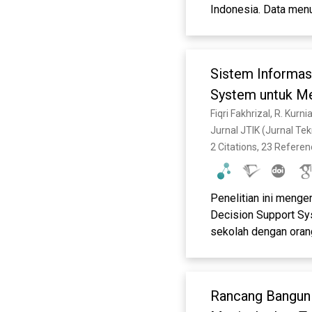
Indonesia. Data menu
terakhir. Penelitian
kehidupan lansia, te
of Things (IoT) dan S
Sistem Informas
juga dibahas. Metode
analisis deskriptif.
System untuk Me
penerapan sistem info
Orang Tua di SM
Fiqri Fakhrizal, R. Kurn
dalam era digital. St
Jurnal JTIK (Jurnal Te
pemanfaatan TIK, ter
2 Citations, 23 Refere
Penelitian ini men
Decision Support Sy
sekolah dengan orang
melibatkan pengumpul
Data yang dikumpulk
dalam sistem penduku
Rancang Bangun 
perkembangan lingku