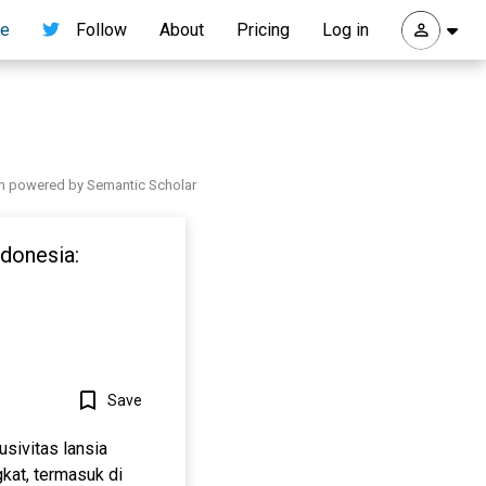
re
Follow
About
Pricing
Log in
h powered by Semantic Scholar
donesia:
Save
sivitas lansia
gkat, termasuk di