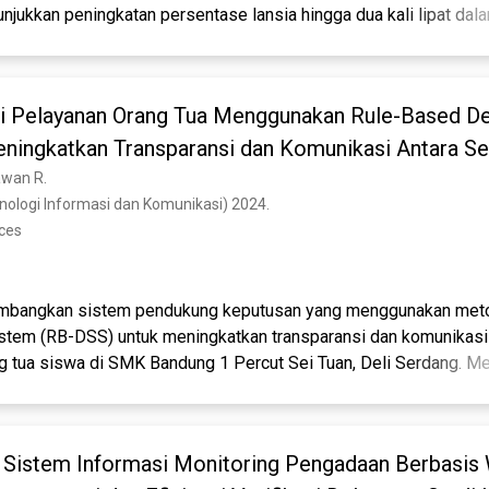
njukkan peningkatan persentase lansia hingga dua kali lipat dal
 literatur sepuluh tahun terakhir menyoroti berbagai pemanfaatan
rmasuk pengembangan aplikasi dan implementasi perangkat keras
mart Home. Selain itu, potensi teknologi masa depan seperti Virt
i Pelayanan Orang Tua Menggunakan Rule-Based De
 penelitian yang digunakan adalah pendekatan kualitatif dengan st
 Penyuluhan tentang penggunaan TIK, pengembangan aplikasi lansia
ningkatkan Transparansi dan Komunikasi Antara S
rmasi terpadu diidentifikasi sebagai inisiatif yang meningkatkan
K Bandung Percut Sei Tuan
iawan R.
udi literatur pada jurnal ilmiah selama 10 tahun terakhir menunjuk
knologi Informasi dan Komunikasi) 2024. 
masuk perangkat lunak, perangkat keras, dan VR, telah meluas
nces
gembangkan sistem pendukung keputusan yang menggunakan met
stem (RB-DSS) untuk meningkatkan transparansi dan komunikasi 
 tua siswa di SMK Bandung 1 Percut Sei Tuan, Deli Serdang. Met
an data melalui studi pustaka, wawancara, dan observasi langs
an dianalisis dan diolah menggunakan algoritma RB-DSS. Kriteri
ng keputusan meliputi nilai akademik, kehadiran, pembayaran u
Sistem Informasi Monitoring Pengadaan Berbasis
ngan. Penelitian ini menunjukkan bahwa sistem pendukung kep