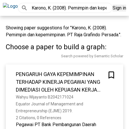
Sign in
Showing paper suggestions for "Karono, K. (2008).
Pemimpin dan kepemimpinan. PT Raja Grafindo Persada.".
Choose a paper to build a graph:
Search powered by Semantic Scholar
PENGARUH GAYA KEPEMIMPINAN
TERHADAP KINERJA PEGAWAI YANG
DIMEDIASI OLEH KEPUASAN KERJA
DAN KOMITMEN ORGANISASIONAL
Wahyu Wijayanto B2042171024
Equator Journal of Management and 
(Studi Penelitian Pada PT Bank
Entrepreneurship (EJME) 2019. 
Pembangunan Daerah Provinsi
2 Citations, 0 References
Kalimantan Barat Cabang Flamboyan,
Pegawai PT Bank Pembangunan Daerah
Pontianak)