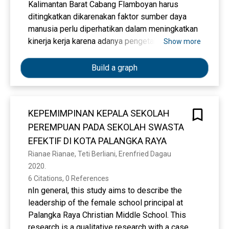
Kalimantan Barat Cabang Flamboyan harus
ditingkatkan dikarenakan faktor sumber daya
manusia perlu diperhatikan dalam meningkatkan
kinerja kerja karena adanya pengetahuan dan
Show more
kesadaran di dalam diri setiap manusia atau
tenaga kerja bagi suatu organisasi.
Build a graph
Permasalahan pada penelitian ini adalah
bagaimana pengaruh gaya kepemimpinan
terhadap kinerja pegawai yang dimediasi oleh
KEPEMIMPINAN KEPALA SEKOLAH
kepuasan kerja dan komitmen organisasional
PEREMPUAN PADA SEKOLAH SWASTA
Hasil penelitian ini dapat disimpulkan: 1)
Berdasarkan hasil pengujian menunjukkan nilai
EFEKTIF DI KOTA PALANGKA RAYA
probabilitas Gaya Kepemimpinan sebesar 0,000
Rianae Rianae, Teti Berliani, Erenfried Dagau
lebih kecil dari 0,05 (probabilitas <0,05)
2020. 
sehingga Ho ditolak dan Ha diterima. Sehingga
6 Citations, 0 References
dapat disimpulkan bahwa variabel Gaya
nIn general, this study aims to describe the
Kepemimpinan berpengaruh positif dan
leadership of the female school principal at
signifikan terhadap Kepuasan. 2) nilai
Palangka Raya Christian Middle School. This
probabilitas Gaya Kepemimpinan dan Kepuasan
research is a qualitative research with a case