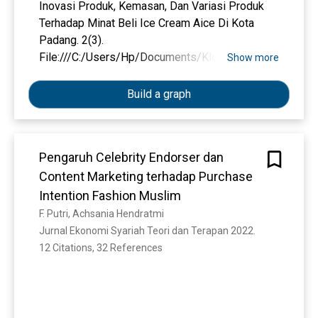
Inovasi Produk, Kemasan, Dan Variasi Produk
Terhadap Minat Beli Ice Cream Aice Di Kota
Padang. 2(3).
File:///C:/Users/Hp/Documents/Klompok 1
Show more
Aikkk/Document (15).Pdf
Aisya, N. L., Maidita, C., & Bunga Asilmi, C.
Build a graph
(2022). Pengaruh Desain Kemasan Produk
Kecantikan Terhadap Minat Beli Konsumen.
Journal Beauty And Cosmetology (Jbc, 4(1), 15.
Pengaruh Celebrity Endorser dan
Alma, B. (2007). Manajemen Pemsaran Dan
Content Marketing terhadap Purchase
Pemasaran Jasa. Alfabeta.
Arikunto, S. (2009). Prosedur Penelitian (Suatu
Intention Fashion Muslim
Pendekatan Praktik). Bandung: Rineka Cipta.
F. Putri, Achsania Hendratmi
Cenadi, C. S. (2000). Peranan Desain Kemasan
Jurnal Ekonomi Syariah Teori dan Terapan 2022. 
Dalam Dunia Pemasaran. Nirmana, 2(2), 92–103.
12 Citations, 32 References
Http://Puslit2.Petra.Ac.Id/Ejournal/Index.Php/Dk
v/Article/View/16056
Cesilia, A., & Ekowati, S. (2022). Pengaruh
Variasi Produk Kue Dan Kualitas Pelayanan