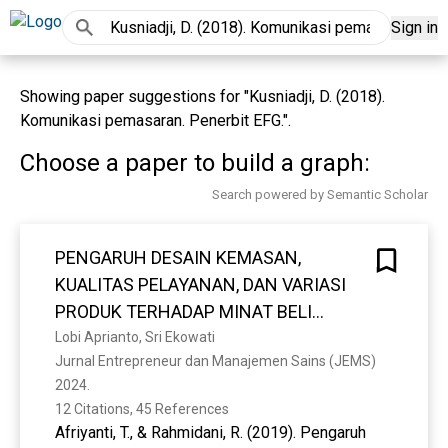
Sign in
Showing paper suggestions for "Kusniadji, D. (2018).
Komunikasi pemasaran. Penerbit EFG.".
Choose a paper to build a graph:
Search powered by Semantic Scholar
PENGARUH DESAIN KEMASAN,
KUALITAS PELAYANAN, DAN VARIASI
PRODUK TERHADAP MINAT BELI
KONSUMEN ‘‘MINUMIN’’ KOTA
Lobi Aprianto, Sri Ekowati
Jurnal Entrepreneur dan Manajemen Sains (JEMS) 
BENGKULU
2024. 
12 Citations, 45 References
Afriyanti, T., & Rahmidani, R. (2019). Pengaruh