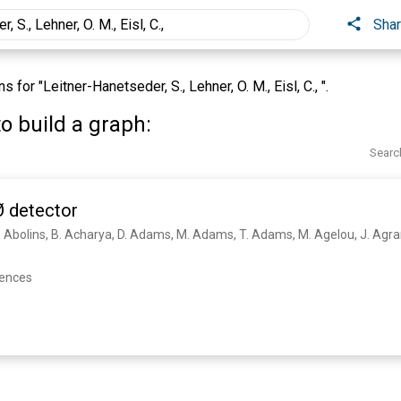
Sha
or "Leitner-Hanetseder, S., Lehner, O. M., Eisl, C., ".
o build a graph:
Searc
 detector
rences