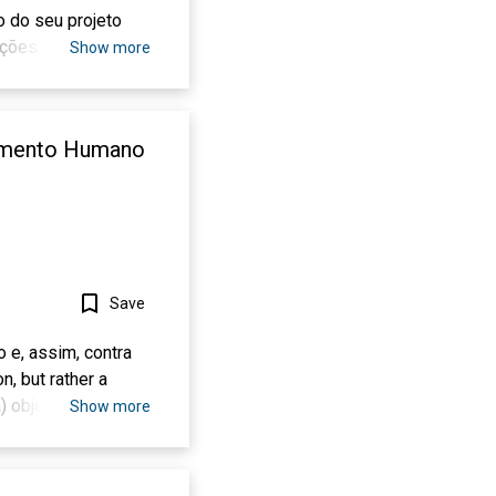
o do seu projeto
nções feitas por
Show more
e probabilidade de
usiasmo é
dimento Humano
Save
 e, assim, contra
, but rather a
) objetiva superar o
Show more
smo moderno,
icismo. Este
 (a análise do