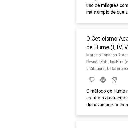
uso de milagres como
mais amplo de que a 
Locke entre conhecim
uma proposição, além
compatível com o uso
O Ceticismo Ac
de Hume (I, IV, V
Marcelo Fonseca R. de 
Revista Estudos Hum(e
0 Citations, 0 Referenc
O método de Hume na
as fúteis abstrações
disadvantage to them
ceticismo, em cons
veremos que Hume e
contra ceticismo não