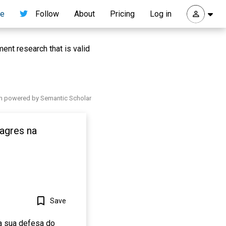
re
Follow
About
Pricing
Log in
nt research that is valid
h powered by Semantic Scholar
lagres na
Save
 a sua defesa do