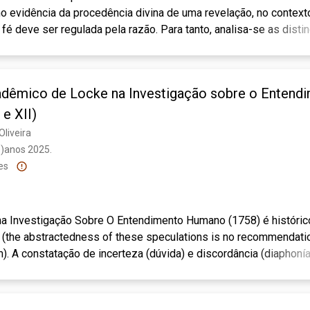
 evidência da procedência divina de uma revelação, no context
fé deve ser regulada pela razão. Para tanto, analisa-se as disti
ento e juízo, assim como os critérios para determinar o grau d
 da distinção entre razão e fé. Defende-se que a crítica ao ent
 de milagres como evidência da revelação divina.
adêmico de Locke na Investigação sobre o Enten
 e XII)
Oliveira
)anos 2025. 
es
 Investigação Sobre O Entendimento Humano (1758) é histórico
 (the abstractedness of these speculations is no recommendation
). A constatação de incerteza (dúvida) e discordância (diaphonía
tatando-o equivocadamente. Em um movimento comum ao cetici
mprega instrumentos acadêmicos no plano de superação do cet
 se constitui sem ferramentas do ceticismo acadêmico lockeano