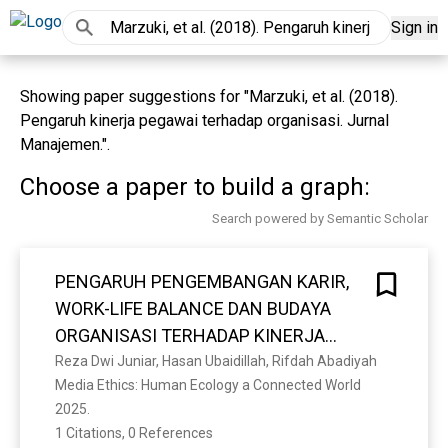
Sign in
Showing paper suggestions for "Marzuki, et al. (2018).
Pengaruh kinerja pegawai terhadap organisasi. Jurnal
Manajemen.".
Choose a paper to build a graph:
Search powered by Semantic Scholar
PENGARUH PENGEMBANGAN KARIR,
WORK-LIFE BALANCE DAN BUDAYA
ORGANISASI TERHADAP KINERJA
PEGAWAI RSUD R.T. NOTOPURO
Reza Dwi Juniar, Hasan Ubaidillah, Rifdah Abadiyah
Media Ethics: Human Ecology a Connected World 
2025. 
1 Citations, 0 References