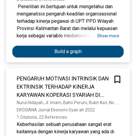
Penelitian ini bertujuan untuk mengetahui dan
menganalisis pengaruh keadilan organisasional
terhadap kinerja pegawai di UPT PPD Wilayah
Provinsi Kalimantan Barat dan melalui kepuasan
kerja sebagai variable mediatornya. Populasi
Show more
penelitian ini adalah seluruh pegawai Kantor di
UPT PPD Wilayah Provinsi Kalimantan Barat
Build a graph
yang berjumlah 100 orang. Metode pengumpulan
data dilakukan dengan kuesioner. Teknik analisis
data yang digunakan adalah Path Analysis. Hasil
PENGARUH MOTIVASI INTRINSIK DAN
penelitian menunjukkan bahwa Keadilan
EKTRINSIK TERHADAP KINERJA
distributif tidak berpengaruh terhadap kepuasan
kerja tetapi Keadilan procedural dan
KARYAWAN KOPERASI SYARIAH DI
interaksional berpengaruh langsung dan
KALIBARU
Nurul Hidayah, Jl. Imam, Bahri Perum, Bukit Asri, No. 01 Genteng, Wetan Banyuwangi, Genteng Banyuwangi, Jawa Timur, Balya Hidayat, Reni Agustina, Pengaruh Motivasi, Intrinsik Dan, Ektrinsik Terhadap, Kinerja Karyawan, Koperasi Syariah, Di Kalibaru
signifikan terhadap kepuasan kerja. Temuan
EKOSIANA Jurnal Ekonomi Syari ah 2022. 
penelitian selanjutnya keadilan distributif dan
1 Citations, 22 References
prosedural tidak berpengaruh terhadap kinerja
Keberhasilan sebuah perusahaan sangat erat
tetapi keadilan interaksional dan kepuasan kerja
kaitannya dengan kinerja karyawan yang ada di