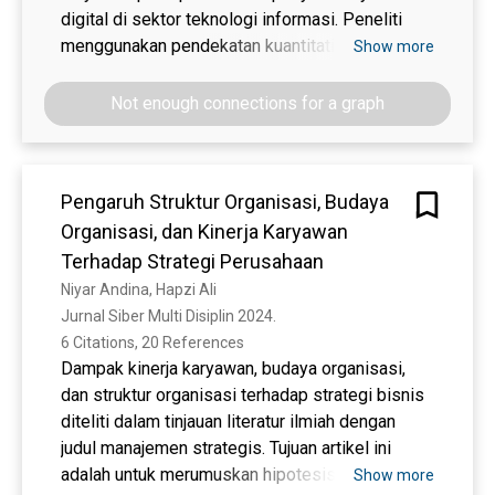
yang lebih kecil. Temuan ini memberikan
digital di sektor teknologi informasi. Peneliti
wawasan bagi manajemen rumah sakit dalam
menggunakan pendekatan kuantitatif melalui
Show more
merancang strategi pengembangan sumber
penyebaran kuesioner kepada 47 karyawan PT
daya manusia guna meningkatkan kinerja
XYZ yang dipilih melalui teknik purposive
Not enough connections for a graph
pegawai.
sampling. Instrumen penelitian mengadopsi
indikator dari Zhou & George (2001) untuk
mengukur kreativitas kerja dan dari Singh et al.
Pengaruh Struktur Organisasi, Budaya
(1996) untuk mengukur kinerja karyawan.
Organisasi, dan Kinerja Karyawan
Meskipun hubungan antara kreativitas dan
kinerja telah banyak diteliti, konteks perusahaan
Terhadap Strategi Perusahaan
digital di Indonesia yang sedang bertumbuh
Niyar Andina, Hapzi Ali
pesat masih jarang menjadi fokus kajian secara
Jurnal Siber Multi Disiplin 2024. 
khusus. Analisis data dilakukan dengan regresi
6 Citations, 20 References
linier berganda dengan perangkat lunak SPSS
Dampak kinerja karyawan, budaya organisasi,
26. Hasil penelitian menunjukkan bahwa
dan struktur organisasi terhadap strategi bisnis
kreativitas kerja berpengaruh positif dan
diteliti dalam tinjauan literatur ilmiah dengan
signifikan terhadap kinerja karyawan, dengan
judul manajemen strategis. Tujuan artikel ini
nilai koefisien regresi sebesar 0,723 dan nilai
adalah untuk merumuskan hipotesis mengenai
Show more