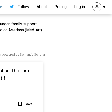
re
Follow
About
Pricing
Log in
ubungan family support
dica Arteriana (Med-Art),
h powered by Semantic Scholar
sahan Thorium
tif
Save