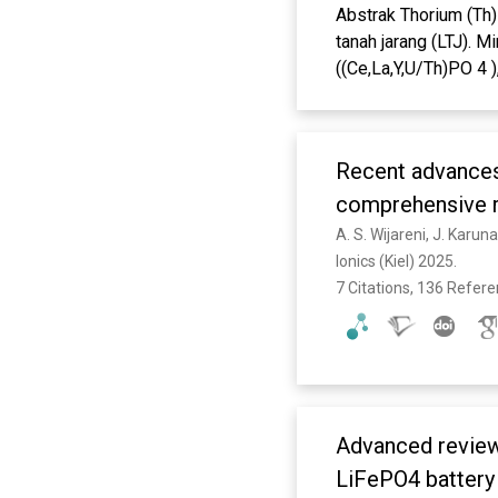
Abstrak Thorium (Th
tanah jarang (LTJ). 
((Ce,La,Y,U/Th)PO 4 )
mengandung mineral r
dapat dilakukan deng
menggunakan asam sul
Recent advances 
bentuk thorium hidr
OH). Hasil percobaa
comprehensive 
ekstraksi paling tin
A. S. Wijareni, J. Karun
ekstraksi Th, besi (
Ionics (Kiel) 2025. 
presipitasi Th terti
7 Citations, 136 Refer
temperatur yang lebi
83,69%. Pre-oksidasi
jam pada suhu kamar
Thorium (Th) is a ra
Minerals contain radi
thorite (ThSiO 4 ). M
Advanced review
REM from radioactive
LiFePO4 battery
digestion method usi