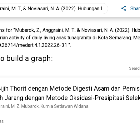
Sha
for "Mubarok, Z., Anggraini, M. T., & Noviasari, N. A. (2022). H
n activity of daily living anak tunagrahita di Kota Semarang. Me
10.26714/medart.4.1.2022.26-31 ".
o build a graph:
Searc
 Bijih Thorit dengan Metode Digesti Asam dan Pemi
h Jarang dengan Metode Oksidasi-Presipitasi Selek
raini, M. Z. Mubarok, Kurnia Setiawan Widana
es