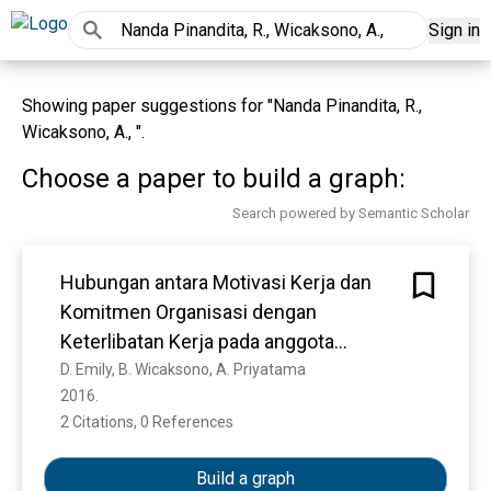
Sign in
Showing paper suggestions for "Nanda Pinandita, R.,
Wicaksono, A., ".
Choose a paper to build a graph:
Search powered by Semantic Scholar
Hubungan antara Motivasi Kerja dan
Komitmen Organisasi dengan
Keterlibatan Kerja pada anggota
Organisasi AIESEC Local Committee
D. Emily, B. Wicaksono, A. Priyatama
2016. 
Universitas Sebelas Maret Surakarta
2 Citations, 0 References
Show more
Build a graph