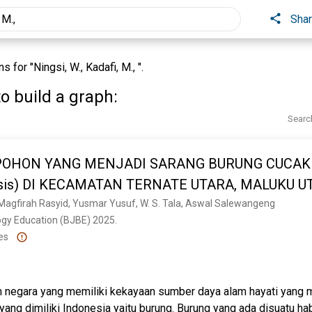
Sha
for "Ningsi, W., Kadafi, M., ".
o build a graph:
Searc
S POHON YANG MENJADI SARANG BURUNG CUCAK
yesis) DI KECAMATAN TERNATE UTARA, MALUKU U
, Magfirah Rasyid, Yusmar Yusuf, W. S. Tala, Aswal Salewangeng
ogy Education (BJBE) 2025. 
es
 negara yang memiliki kekayaan sumber daya alam hayati yang 
yang dimiliki Indonesia yaitu burung. Burung yang ada disuatu hab