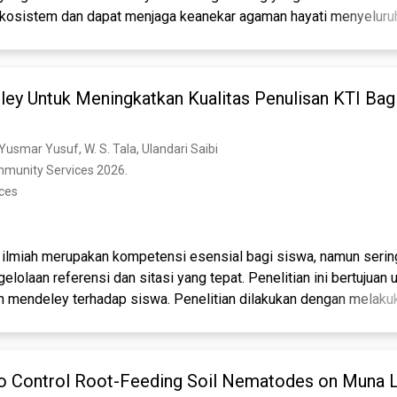
ekosistem dan dapat menjaga keanekar agaman hayati menyeluruh 
akanan. Penelitian ini bertujuan untuk mengetahui jenis pohon y
(Aptonis panayesis) di Kecamatan Ternate Utara, dengan metode 
bas, vegetasi yang dimanfaatkan oleh burung sebagai habitat untu
ley Untuk Meningkatkan Kualitas Penulisan KTI Ba
i makan, berkembangbiak dan lainnya. Didapatkan 3 jenis pohon y
ing (Aptonis p anayesis) yaitu di kelurahan Salero (Ailanthu alti
an Tafure (Albizia c hinensis; 1), di Kelurahan Dufa- dufa ( Saman
 Yusmar Yusuf, W. S. Tala, Ulandari Saibi
Samanea saman; 1).
mmunity Services 2026. 
nces
s ilmiah merupakan kompetensi esensial bagi siswa, namun sering
lolaan referensi dan sitasi yang tepat. Penelitian ini bertujuan
n mendeley terhadap siswa. Penelitian dilakukan dengan melakuk
an kualitatif. Sujek penelitain ini adalah siswa-siswi MAN 1 Ha
akukan dengan memberikan angket untuk mengetahui kemampuan a
 kemudian dilaksanakan pelatihan. Berdasarkan pelatihan yang 
to Control Root-Feeding Soil Nematodes on Muna
 bahwa konsep dasar siswa masih rendah dengan persentase 6