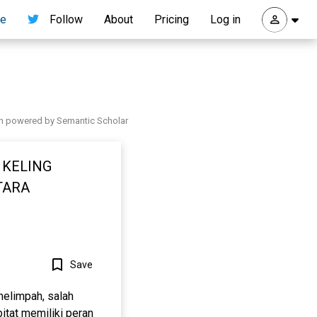
re
Follow
About
Pricing
Log in
h powered by Semantic Scholar
 KELING
TARA
Save
melimpah, salah
itat memiliki peran