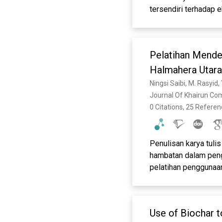
tersendiri terhadap 
makanan dan jaring m
Burung Cucak Keling 
lapangan, jelajah be
Pelatihan Mende
beristirahat, mencar
oleh burung cucak kel
Halmahera Utara
saman; 1), di Kelurah
Ningsi Saibi, M. Rasyid,
Kelurahan Akehuda (
Journal Of Khairun Co
0 Citations, 25 Refere
Penulisan karya tuli
hambatan dalam penge
pelatihan penggunaa
menggunakan pendekat
Penelitian yang dil
penggunaan Mendeley,
Use of Biochar 
diperoleh informasi