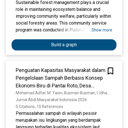
Sustainable forest management plays a crucial
role in maintaining ecosystem balance and
improving community welfare, particularly within
social forestry areas. This community service
program was conducted in Pudeng Village, Aceh
Show more
Besar District, an area under the Community
Forest (HKm) permit managed by the Tuah Sejati
Build a graph
(KTH). The program aimed to enhance
community knowledge regarding social forestry
regulations, sustainable forest management,
Penguatan Kapasitas Masyarakat dalam
and community-based ecotourism. Evaluation
Pengelolaan Sampah Berbasis Konsep
was carried out using a pre-test and post-test
instrument consisting of eight multiple-choice
Ekonomi Biru di Pantai Roto, Desa
questions, completed by 18 participants. The
Labuan, Kabupaten Donggala, Provinsi
Mohamad Adfar, M. Yasin, Busman Busman, I. Idham, Kasman Kasman
results indicate an increase in the average
Jurnal Abdi Masyarakat Indonesia 2026. 
Sulawesi Tengah
understanding level from 59.85% in the pre-test
0 Citations, 10 References
to 68.88% in the post-test, with the highest
Permasalahan sampah di wilayah pesisir
improvement observed in ecotourism-related
merupakan isu lingkungan yang berdampak
topics (+23.53%) and ecotourism principles
langsung terhadap kualitas ekosistem laut,