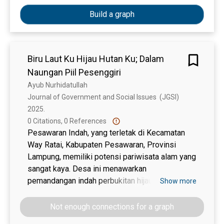
memiliki profesi sebagai penenun (kain tenun
Timor) dalam sanggar WOKOLEUTUAN di Dusun
Build a graph
Dua Oelkiub, Desa Camplong II, Kabupaten
Kupang, Provinsi Nusa Tenggara Timur.
Beberapa tahapan pelaksanaan kegiatan
Biru Laut Ku Hijau Hutan Ku; Dalam
pengabdian berbasis pemberdayaan
Naungan Piil Pesenggiri
masyarakat ini, meliputi: (1) tahap pendahuluan
berupa observasi lokasi kegiatan dan
Ayub Nurhidatullah
perumusan masalah yang dihadapi mitra, serta
Journal of Government and Social Issues  (JGSI) 
persiapan bahan material; (2) tahap berikutnya
2025. 
adalah penentuan metode pendekatan
0 Citations, 0 References
pemecahan masalah, melalui pelaksanaan
Pesawaran Indah, yang terletak di Kecamatan
kegiatan sosialisasi serta pelatihan beternak
Way Ratai, Kabupaten Pesawaran, Provinsi
ayam yang meliputi penentuan lokasi kandang,
Lampung, memiliki potensi pariwisata alam yang
penyiapan kandang dan peralatan, pembuatan
sangat kaya. Desa ini menawarkan
pakan ransum, dan pemberian vaksinasi. Selain
pemandangan indah perbukitan hijau yang
Show more
memberikan pelatihan, tim pelaksana juga
memayungi laut biru yang dikenal sebagai
memberikan bantuan kepada mitra berupa ayam
Punggung Naga. Meskipun memiliki potensi
Not enough connections for a graph
kampung, obat-obatan, bahan untuk pembuatan
besar, pengelolaan objek wisata ini oleh