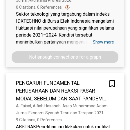
Jurnal Akuntansi Profesi 2026. 
determinasi menunjukkan bahwa kemampuan
0 Citations, 0 References
model dalam menjelaskan variasi return saham
Sektor teknologi yang tergabung dalam indeks
tergolong sangat lemah, sehingga return saham
IDXTECHNO di Bursa Efek Indonesia mengalami
lebih banyak dipengaruhi oleh faktor lain di luar
fluktuasi nilai perusahaan yang signifikan selama
model penelitian.
periode 2021–2024. Kondisi tersebut
menimbulkan pertanyaan mengenai peran faktor
Show more
fundamental perusahaan dalam memengaruhi
nilai perusahaan, khususnya profitabilitas,
Not enough connections for a graph
leverage, dan kepemilikan manajerial. Penelitian
ini bertujuan untuk menganalisis pengaruh
profitabilitas, leverage, dan kepemilikan
PENGARUH FUNDAMENTAL
manajerial terhadap nilai perusahaan pada
PERUSAHAAN DAN REAKSI PASAR
perusahaan sektor teknologi yang tergabung
dalam IDXTECHNO periode 2021–2024.
MODAL SEBELUM DAN SAAT PANDEMI
Penelitian ini menggunakan pendekatan
COVID-19 TERHADAP RETURN SAHAM
A. Faisal, Alfiah Hasanah, Asep Muhammad Adam
kuantitatif dengan data sekunder yang diperoleh
Jurnal Ekonomi Syariah Teori dan Terapan 2021. 
(STUDI KASUS JAKARTA ISLAMIC
dari laporan keuangan tahunan perusahaan.
9 Citations, 0 References
INDEX PERIODE 2016-2020)
Populasi penelitian terdiri atas perusahaan
ABSTRAKPenelitian ini dilakukan untuk melihat