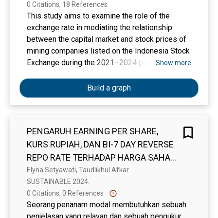
0 Citations, 18 References
This study aims to examine the role of the
exchange rate in mediating the relationship
between the capital market and stock prices of
mining companies listed on the Indonesia Stock
Exchange during the 2021–2024 period. The
Show more
research employs a quantitative explanatory
approach using secondary data, including the
Build a graph
IDX30 index, the Rupiah–US dollar exchange
rate, and stock prices of ten major mining
companies based on market capitalization. A
PENGARUH EARNING PER SHARE,
total of 480 monthly observations were
KURS RUPIAH, DAN BI-7 DAY REVERSE
analyzed. Data analysis was conducted using
regression and mediation analysis with Jamovi
REPO RATE TERHADAP HARGA SAHAM
version 2.6.44, following the Baron and Kenny
PADA PERUSAHAAN EKSTRAKTIF DI
Elyna Setyawati, Taudlikhul Afkar
framework and Hayes’ mediation approach. The
SUSTAINABLE 2024. 
BIDANG PERTAMBANGAN YANG
results indicate that the capital market does not
0 Citations, 0 References
TERDAFTAR PADA BURSA EFEK
have a significant direct effect on stock prices,
Seorang penanam modal membutuhkan sebuah
INDONESIA TAHUN 2017-2022
while the exchange rate significantly affects
penjelasan yang relavan dan sebuah pengukur