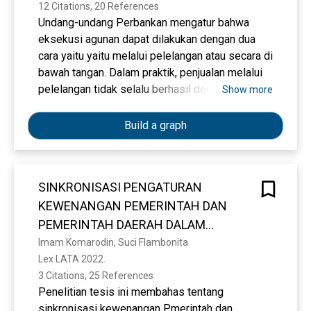
12 Citations, 20 References
PEMERINTAH PUSAT DAN DAERAH
Undang-undang Perbankan mengatur bahwa
eksekusi agunan dapat dilakukan dengan dua
cara yaitu yaitu melalui pelelangan atau secara di
bawah tangan. Dalam praktik, penjualan melalui
pelelangan tidak selalu berhasil dengan cepat.
Show more
Bank kemudian melakukan langkah
pengambilalihan agunan yaitu dengan cara
Build a graph
membeli melalui lelang (AYDA). AYDA atas
pengalihan tanah dan/atau bangunan akan
menimbulkan kewajiban perpajakan bagi bank
SINKRONISASI PENGATURAN
berupa BPHTB. Dalam UU Perbankan, kewajiban
KEWENANGAN PEMERINTAH DAN
bank sebagai pembeli dapat ditunda dalam
jangka waktu 1 (satu) tahun sampai bank
PEMERINTAH DAERAH DALAM
menemukan pembeli AYDA. Tulisan ini mengkaji
PENYELENGGARAAN KEHUTANAN DI
Imam Komarodin, Suci Flambonita
pemenuhan kewajiban BPHTB dalam
Lex LATA 2022. 
DAERAH (Studi Penerapan Pasal 14
pengambilalihan agunan tanah dan/atau
3 Citations, 25 References
Undang-Undang Nomor 23 Tahun 2014
bangunan oleh bank melalui lelang dan kepastian
Penelitian tesis ini membahas tentang
tentang Pemerintahan Daerah Juncto
hukum penundaan kewajiban BPHTB-nya dalam
sinkronisasi kewenangan Pmerintah dan