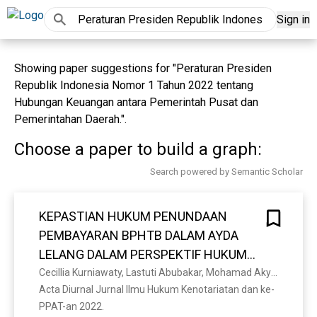
Sign in
Showing paper suggestions for "Peraturan Presiden
Republik Indonesia Nomor 1 Tahun 2022 tentang
Hubungan Keuangan antara Pemerintah Pusat dan
Pemerintahan Daerah.".
Choose a paper to build a graph:
Search powered by Semantic Scholar
KEPASTIAN HUKUM PENUNDAAN
PEMBAYARAN BPHTB DALAM AYDA
LELANG DALAM PERSPEKTIF HUKUM
PERBANKAN DAN UNDANG-UNDANG
Cecillia Kurniawaty, Lastuti Abubakar, Mohamad Akyas
Acta Diurnal Jurnal Ilmu Hukum Kenotariatan dan ke-
NOMOR 1 TAHUN 2022 TENTANG
PPAT-an 2022. 
HUBUNGAN KEUANGAN ANTARA