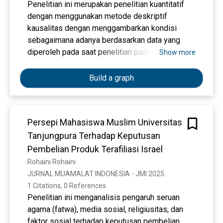
Penelitian ini merupakan penelitian kuantitatif
dengan menggunakan metode deskriptif
kausalitas dengan menggambarkan kondisi
sebagaimana adanya berdasarkan data yang
diperoleh pada saat penelitian pada stockiest
Show more
Tupperware Jl.Danau Sentarum dan Jl. Sungai
jawi kota Pontianak. Dalam penelitian ini,
Build a graph
sampel diambil sebanyak 100 responden yang
menggunakan produk Tupperware. Teknik
analisis data menggunaka analisis Regresi
Persepi Mahasiswa Muslim Universitas
Bertahap (Analisis Jalur/Path Analysis), Analisis
Tanjungpura Terhadap Keputusan
jalur tidak hanya menguji pengaruh langsung,
tetapi juga menjelaskan tentang ada atau
Pembelian Produk Terafiliasi Israel
tidaknya pengaruh tidak langsung yang diberikan
Rohaini Rohaini
variabel bebas melalui variabel intervening
JURNAL MUAMALAT INDONESIA - JMI 2025. 
terhadap variabel terikat.Dari hasil penelitian ini
1 Citations, 0 References
menunjukan bahwa kualitas produk (X1) dan citra
Penelitian ini menganalisis pengaruh seruan
merek (X2) tidak berpengaruh signifikan
agama (fatwa), media sosial, religiusitas, dan
terhadap keputusan pembelian (Y1) produk
faktor sosial terhadap keputusan pembelian