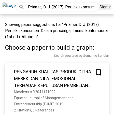
Sign in
Showing paper suggestions for "Priansa, D. J. (2017).
Perilaku konsumen: Dalam persaingan bisnis kontemporer
(1st ed.). Alfabeta.".
Choose a paper to build a graph:
Search powered by Semantic Scholar
PENGARUH KUALITAS PRODUK, CITRA
MEREK DAN NILAI EMOSIONAL
TERHADAP KEPUTUSAN PEMBELIAN
DAN DAMPAKNYA PADA KEPUASAN
Nicodemus B2041141022
Equator Journal of Management and 
KONSUMEN (STUDI PADA KONSUMEN
Entrepreneurship (EJME) 2019. 
TUPPERWARE DI KOTA PONTIANAK)
2 Citations, 0 References