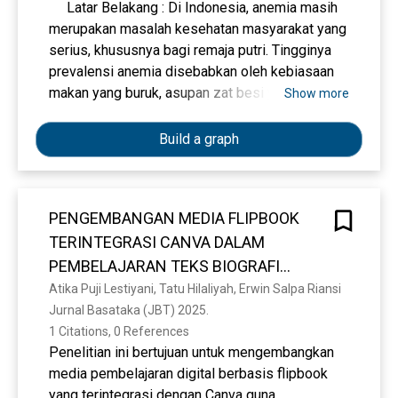
Latar Belakang : Di Indonesia, anemia masih
merupakan masalah kesehatan masyarakat yang
serius, khususnya bagi remaja putri. Tingginya
prevalensi anemia disebabkan oleh kebiasaan
makan yang buruk, asupan zat besi yang tidak
Show more
mencukupi, dan pola makan yang tidak
seimbang. Produktivitas yang menurun,
Build a graph
kesulitan konsentrasi, dan bahaya jangka
panjang terhadap kesehatan reproduksi dan
pertumbuhan merupakan konsekuensi dari
PENGEMBANGAN MEDIA FLIPBOOK
anemia. Tujuan : Untuk mengetahui hubungan
TERINTEGRASI CANVA DALAM
antara kebiasaan makan dan prevalensi anemia
pada remaja putri di SMP 2 Gedangan Sidoarjo.
PEMBELAJARAN TEKS BIOGRAFI
Metode : Penelitian ini menggunakan teknik
KELAS X SMAIT PUTRI AL HANIF
Atika Puji Lestiyani, Tatu Hilaliyah, Erwin Salpa Riansi
analisis cross-sectional dan korelatif dengan
Jurnal Basataka (JBT) 2025. 
desain kuantitatif. Pengambilan sampel
1 Citations, 0 References
bertujuan (purposive sampling) digunakan untuk
Penelitian ini bertujuan untuk mengembangkan
memilih 130 siswi dari kelompok 191 siswi
media pembelajaran digital berbasis flipbook
kelas tujuh. Hemocue digunakan untuk
yang terintegrasi dengan Canva guna