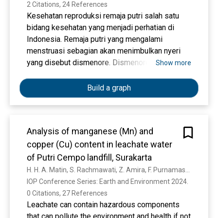
2 Citations, 24 References
Kesehatan reproduksi remaja putri salah satu
bidang kesehatan yang menjadi perhatian di
Indonesia. Remaja putri yang mengalami
menstruasi sebagian akan menimbulkan nyeri
yang disebut dismenore. Dismenore merupakan
Show more
nyeri pada daerah panggul akibat menstruasi,
sebagian remaja putri merasakan nyeri yang
Build a graph
tidak tertahankan saat menstruasi berpengaruh
terhadap aktivitas harian. Angka kejadian
dismenore di dunia sangat besar. Lebih dari
Analysis of manganese (Mn) and
50% wanita di setiap dunia mengalaminya.
copper (Cu) content in leachate water
Dismenore dapat ditangani secara non
farmakologis seperti menggunakan kompres
of Putri Cempo landfill, Surakarta
hangat dan dingin. Tujuan penelitian ini untuk
H. H. A. Matin, S. Rachmawati, Z. Amira, F. Purnamasari, H. R. Ayuningtyas, M. A. I. Akromi, D. G. Ainindyai
mengetahui hubungan tingkat pengetahuan
IOP Conference Series: Earth and Environment 2024. 
remaja putri terhadap sikap dalam menangani
0 Citations, 27 References
dismenore. Penelitian ini adalah penelitian
Leachate can contain hazardous components
kuantitatif yang menjelaskan korelasi. Desain
that can pollute the environment and health if not