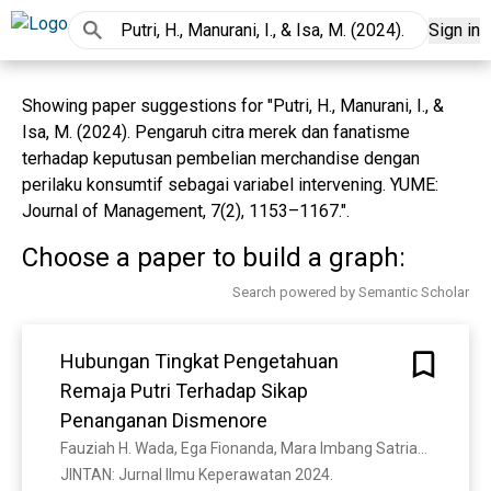
Sign in
Showing paper suggestions for "Putri, H., Manurani, I., &
Isa, M. (2024). Pengaruh citra merek dan fanatisme
terhadap keputusan pembelian merchandise dengan
perilaku konsumtif sebagai variabel intervening. YUME:
Journal of Management, 7(2), 1153–1167.".
Choose a paper to build a graph:
Search powered by Semantic Scholar
Hubungan Tingkat Pengetahuan
Remaja Putri Terhadap Sikap
Penanganan Dismenore
Fauziah H. Wada, Ega Fionanda, Mara Imbang Satriawan Hasiolan, Ashar Prima, Amzal Mortin Andas, I. Puspitasari
JINTAN: Jurnal Ilmu Keperawatan 2024. 