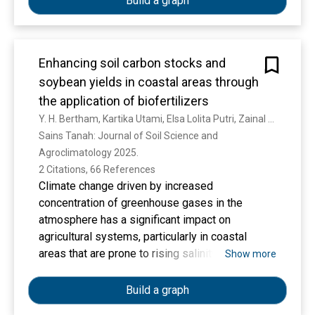
Build a graph
application of soundproofing technology, and
proses pemasaran yang telah dilakukan dan
public education to manage noise impacts
dokumentasi. Hasil penelitian menunjukkan
sustainably. These efforts are expected to
bahwa UD. Empat Putri berada pada sel I yaitu
improve the quality of life of the community and
Enhancing soil carbon stocks and
Growth and Bulid (Tumbuh dan Bina) yang mana
maintain environmental sustainability around the
soybean yields in coastal areas through
berarti perusahaan memiliki potensi untuk
landfill.
memanfaatkan kekuatan dan peluang yang
the application of biofertilizers
dimiliki guna menangkap semua peluang yang
Y. H. Bertham, Kartika Utami, Elsa Lolita Putri, Zainal Arifin, K. Kamarudin
ada dalam meningkatkan volume penjualan
Sains Tanah: Journal of Soil Science and 
perusahaanpenerapan strategi pemasaran yang
Agroclimatology 2025. 
fokus pada promosi melalui media sosial dan
2 Citations, 66 References
kerjasama dengan distributor lokal telah berhasil
Climate change driven by increased
meningkatkan volume penjualan produk UD.
concentration of greenhouse gases in the
Empat Putri. Adapun strategi yang dapat
atmosphere has a significant impact on
dilakukan oleh UD. Empat Putri untuk
agricultural systems, particularly in coastal
mengembangkan perusahaan pada posisi
areas that are prone to rising salinity and
Show more
tumbuh dan berkembang yakni: Penetrasi pasar,
decreased soil quality. The application of
Pengembangan pasar dan Pengembangan
biofertilizers as a strategy for enhancing soil
Build a graph
produk. Diharapkan penelitian ini dapat menjadi
carbon stocks is crucial, given their role in