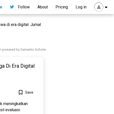
re
Follow
About
Pricing
Log in
 di era digital. Jurnal
h powered by Semantic Scholar
 Di Era Digital
Save
uk meningkatkan
sil evaluasi