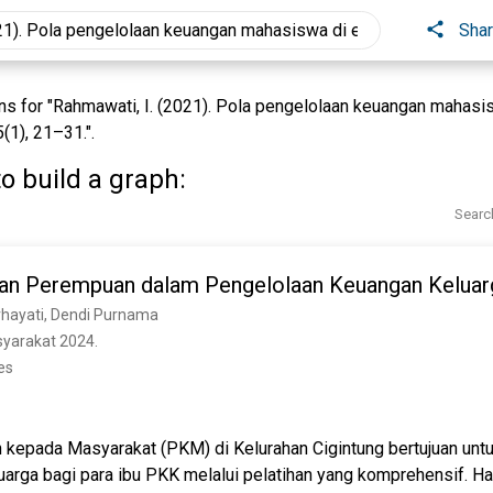
Sha
 for "Rahmawati, I. (2021). Pola pengelolaan keuangan mahasiswa
(1), 21–31.".
o build a graph:
Searc
ran Perempuan dalam Pengelolaan Keuangan Keluarga
hayati, Dendi Purnama
yarakat 2024. 
es
 kepada Masyarakat (PKM) di Kelurahan Cigintung bertujuan unt
luarga bagi para ibu PKK melalui pelatihan yang komprehensif. Ha