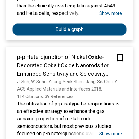
spanned by the effective range and scattering
using JETSCAPE PP19 agree with data over a
than the clinically used cisplatin against A549
length of the strong interaction. Discrepancies
wide range of collision energies at a level
and HeLa cells, respectively.
Show more
between the measured scattering parameters
comparable to standard Monte Carlo codes.
and the resulting correlation functions at LHC
These results demonstrate the physics
Build a graph
and RHIC energies are discussed in the context
capabilities of the JETSCAPE framework and
of various models.
provide benchmarks for JETSCAPE users.
p-p Heterojunction of Nickel Oxide-
Decorated Cobalt Oxide Nanorods for
Enhanced Sensitivity and Selectivity
toward Volatile Organic Compounds.
J. Suh, W. Sohn, Young-Seok Shim, Jang-Sik Choi, Y. Song, Taemin Kim, J. Jeon, K. Kwon, Kyung Soon Choi, C. Kang, H. Byun, Ho Won Jang
ACS Applied Materials and Interfaces 2018. 
114 Citations, 39 References
The utilization of p-p isotype heterojunctions is
an effective strategy to enhance the gas
sensing properties of metal-oxide
semiconductors, but most previous studies
focused on p-n heterojunctions owing to their
Show more