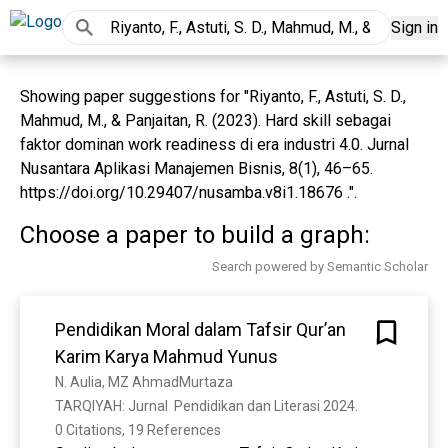
Sign in
Showing paper suggestions for "Riyanto, F., Astuti, S. D.,
Mahmud, M., & Panjaitan, R. (2023). Hard skill sebagai
faktor dominan work readiness di era industri 4.0. Jurnal
Nusantara Aplikasi Manajemen Bisnis, 8(1), 46–65.
https://doi.org/10.29407/nusamba.v8i1.18676 .".
Choose a paper to build a graph:
Search powered by Semantic Scholar
Pendidikan Moral dalam Tafsir Qur’an
Karim Karya Mahmud Yunus
N. Aulia, MZ AhmadMurtaza
TARQIYAH: Jurnal  Pendidikan dan Literasi 2024. 
0 Citations, 19 References