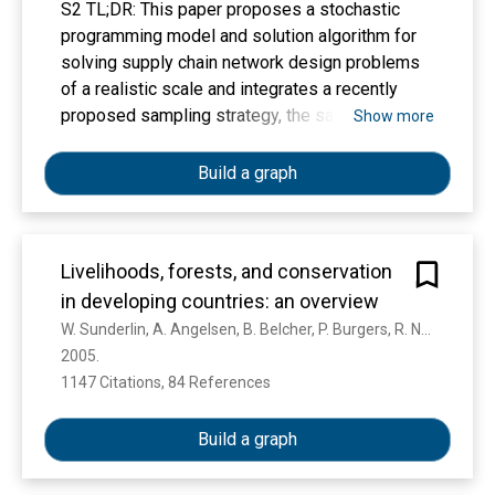
S2 TL;DR: This paper proposes a stochastic
programming model and solution algorithm for
solving supply chain network design problems
of a realistic scale and integrates a recently
proposed sampling strategy, the sample
Show more
average approximation scheme, with an
accelerated Benders decomposition algorithm
Build a graph
to quickly compute high quality solutions.
Livelihoods, forests, and conservation
in developing countries: an overview
W. Sunderlin, A. Angelsen, B. Belcher, P. Burgers, R. Nasi, L. Santoso, S. Wunder
2005. 
1147 Citations, 84 References
Show more
Build a graph