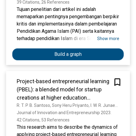
39 Citations, 26 References
Tujuan penelitian dari artikel ini adalah
memaparkan pentingnya pengembangan berpikir
kritis dan implementasinya dalam pembelajaran
Pendidikan Agama Islam (PAI) serta kaitannya
terhadap pendidikan Islam di era Society 5.0
Show more
terkusus pada sekolah dasar. Konsep berpikir
kritis yang digunakan adalah teori belajar
Build a graph
Taksonomi Bloom. Pendekatan penelitian
menggunakan penelitian kepustakaan (library
research) dengan metode analisis isi (content
Project-based entrepreneurial learning
analysis). Sumber data berasal dari jurnal
(PBEL): a blended model for startup
maupun buku dalam bidang pendidikan Islam
dan pengembangan berpikir kritis menggunakan
creations at higher education
konsep taksonomi bloom. Pengumpulan data
institutions
R. T. P. B. Santoso, Sony Heru Priyanto, I. W. R. Junaedi, Donald Samuel Slamet Santoso, Lasmono Tri Sunaryanto
dilakukan dengan cara mengumpulkan reverensi
Journal of Innovation and Entrepreneurship 2023. 
terkait, baik secara manual maupun secara
42 Citations, 53 References
digital. Setelah data tersebut terkumpul
This research aims to describe the dynamics of
kemudian dilakukan display, reduksi dan
applying project-based entrepreneurial learning