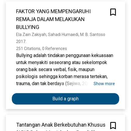
FAKTOR YANG MEMPENGARUHI
REMAJA DALAM MELAKUKAN
BULLYING
Ela Zain Zakiyah, Sahadi Humaedi, M. B. Santoso
2017. 
251 Citations, 0 References
Bullying adalah tindakan penggunaan kekuasaan
untuk menyakiti seseorang atau sekelompok
orang baik secara verbal, fisik, maupun
psikologis sehingga korban merasa tertekan,
trauma, dan tak berdaya (Sejiwa, 2008). Remaja
Show more
yang menjadi korban bullying lebih berisiko
mengalami berbagai masalah kesehatan, baik
Build a graph
secara fisik maupun mental. Adapun masalah
yang lebih mungkin diderita anak-anak yang
menjadi korban bullying, antara lain munculnya
Tantangan Anak Berkebutuhan Khusus
berbagai masalah mental seperti depresi,