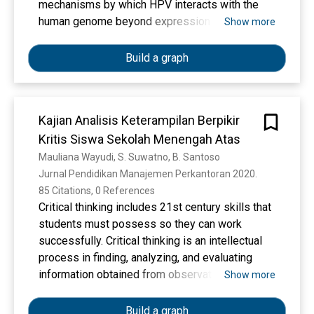
mechanisms by which HPV interacts with the
human genome beyond expression of viral
Show more
oncoproteins and suggest that specific
integration events are an integral component of
Build a graph
viraloncogenesis.
Kajian Analisis Keterampilan Berpikir
Kritis Siswa Sekolah Menengah Atas
Mauliana Wayudi, S. Suwatno, B. Santoso
Jurnal Pendidikan Manajemen Perkantoran 2020. 
85 Citations, 0 References
Critical thinking includes 21st century skills that
students must possess so they can work
successfully. Critical thinking is an intellectual
process in finding, analyzing, and evaluating
information obtained from observations and
Show more
experiences that will later be used to make a
judgment in taking an action. The purpose of this
Build a graph