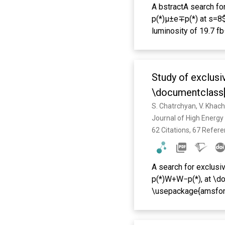
A bstractA search f
p(*)μ±e∓p(*) at s=8$
luminosity of 19.7 f
large transverse mo
same vertex. The 8 T
data). In the signal 
Study of exclusi
0.15) events for 8 (
The observed yields 
\documentclass
exclusive and quasi
\usepackage{am
coupling operators a
Journal of High Energy
\usepackage{mat
62 Citations, 67 Refer
\begin{document
A search for exclusi
p(*)W+W−p(*), at \
\usepackage{amsfon
\usepackage{upgreek
$\end{document} TeV 