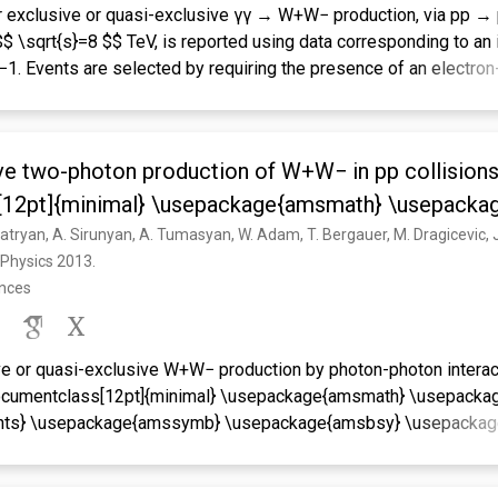
or exclusive or quasi-exclusive γγ → W+W− production, via pp 
$ \sqrt{s}=8 $$ TeV, is reported using data corresponding to an 
b−1. Events are selected by requiring the presence of an electron
mentum pT(μ±e∓) > 30 GeV, and no associated charged particles
eV results are combined with the previous 7 TeV results (obtaine
region, 13 (2) events are observed over an expected background of
ve two-photon production of W+W− in pp collisions
7) TeV, resulting in a combined excess of 3.4σ over the backgrou
and kinematic distributions are compatible with the standard mod
[12pt]{minimal} \usepackage{amsmath} \usepacka
-exclusive γγ → W+W− production. Upper limits on the anomalous
sfonts} \usepackage{amssymb} \usepackage{ams
0,CW (dimension-6) and fM0,1,2,3 (dimension-8), the most stringe
 Physics 2013. 
hrsfs} \usepackage{upgreek} \setlength{\oddside
ences
}$ \
ve or quasi-exclusive W+W− production by photon-photon intera
documentclass[12pt]{minimal} \usepackage{amsmath} \usepack
ts} \usepackage{amssymb} \usepackage{amsbsy} \usepackag
} \setlength{\oddsidemargin}{-69pt} \begin{document}$ \sqrt{
is reported using data collected by the CMS detector with an i