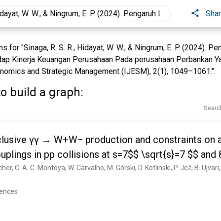
Sha
for "Sinaga, R. S. R., Hidayat, W. W., & Ningrum, E. P. (2024). 
ap Kinerja Keuangan Perusahaan Pada perusahaan Perbankan Yan
onomics and Strategic Management (IJESM), 2(1), 1049–1061.".
o build a graph:
Searc
clusive γγ → W+W− production and constraints on
uplings in pp collisions at s=7$$ \sqrt{s}=7 $$ and
rences