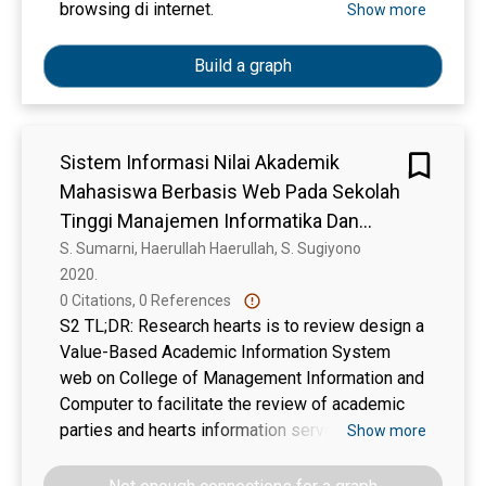
browsing di internet.
Show more
Build a graph
Sistem Informasi Nilai Akademik
Mahasiswa Berbasis Web Pada Sekolah
Tinggi Manajemen Informatika Dan
Komputer Samarinda
S. Sumarni, Haerullah Haerullah, S. Sugiyono
2020. 
0 Citations, 0 References
S2 TL;DR: Research hearts is to review design a
Value-Based Academic Information System
web on College of Management Information and
Computer to facilitate the review of academic
parties and hearts information serves students'
Show more
academic value Operative Quickly And
Accurately.