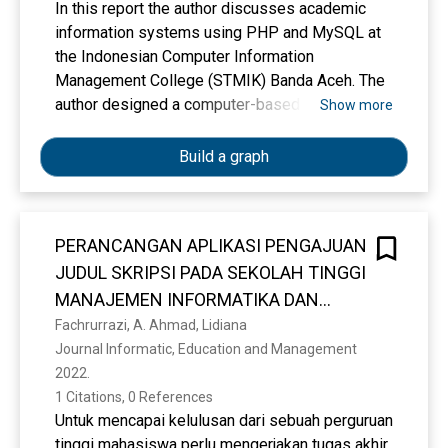
In this report the author discusses academic
information systems using PHP and MySQL at
the Indonesian Computer Information
Management College (STMIK) Banda Aceh. The
author designed a computer-based system
Show more
which is expected to improve the current
system. So it can help solve problems that
Build a graph
often occur in data searches at the Indonesian
Computer Information Management College
(STMIK) Banda Aceh. The purpose of this
PERANCANGAN APLIKASI PENGAJUAN
writing is to handle student data management
JUDUL SKRIPSI PADA SEKOLAH TINGGI
and make it easier to search for data quickly and
precisely. The final assignment writing method
MANAJEMEN INFORMATIKA DAN
uses library research, secondary archival data
KOMPUTER (STMIK) INDONESIA
Fachrurrazi, A. Ahmad, Lidiana
and internet media. The database creation
Journal Informatic, Education and Management 
BANDA ACEH BERBASIS WEB
process uses the HTML, PHP, CSS and SQL
2022. 
programming languages. The design of a web-
1 Citations, 0 References
based information system is created using a
Untuk mencapai kelulusan dari sebuah perguruan
database. The database name is
tinggi mahasiswa perlu mengerjakan tugas akhir,