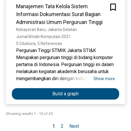
jangkauan promosi, mengurangi presentase
Manajemen Tata Kelola Sistem
kesalahan, dan kehilangan data, serta
Informasi Dokumentasi Surat Bagian
memperlancar proses pendaftaran mahasiswa
Administrasi Umum Perguruan Tinggi
baru Program Studi Manajemen Informatika
Kebayoran Baru, Jakarta Selatan
STMIK “AMIKBANDUNG”.
Jurnal Ilmiah Komputasi 2021. 
5 Citations, 5 References
Perguruan Tinggi STMIK Jakarta STI&K
Merupakan perguruan tinggi di bidang komputer
pertama di Indonesia. Perguruan tinggi ini dalam
melakukan kegiatan akademik berusaha untuk
mengembangkan diri dengan kebutuhan
Show more
informasi berbasis digital. Salah satu bagian
yang ada di perguruan tinggi ini adalah Bagian
Build a graph
Administrasi Umum yang bekerja dalam
mencatat kegiatan baik untuk internal kampus
dan eksternal kampus. Akti tas bagian
Showing results 1 - 10 of 20.
administrasi umum ini memberikan pelayanan
1
2
Next
kepada bagian lain dalam memberikan surat-