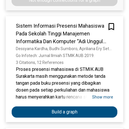
Not enough connections for a graph
Sistem Informasi Presensi Mahasiswa
Pada Sekolah Tinggi Manajemen
Informatika Dan Komputer “Adi Unggul
Bhirawa” (STMIK AUB) Surakarta
Dessyana Kardha, Budhi Sumboro, Apriliana Ery Setyawan
Go Infotech: Jurnal Ilmiah STMIK AUB 2019. 
3 Citations, 12 References
Proses presensi mahasiswa di STMIK AUB
Surakarta masih menggunakan metode tanda
tangan pada buku presensi yang dibagikan
dosen pada setiap perkuliahan dan mahasiswa
harus menyerahkan kartu rencana studi (KRS)
Show more
kepada dosen. Namun mahasiswa sering lupa
membawa KRS dalam perkuliahan dan lupa
Build a graph
membubuhkan tanda tangan dibuku presensi.
Tujuan penelitian ini adalah membangun Aplikasi