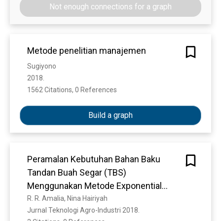
1992 tentang Perkoperasian
Not enough connections for a graph
Metode penelitian manajemen
Sugiyono
2018. 
1562 Citations, 0 References
Show more
Build a graph
Peramalan Kebutuhan Bahan Baku
Tandan Buah Segar (TBS)
Menggunakan Metode Exponential
Smoothing dan Linier Regresion di PT.
R. R. Amalia, Nina Hairiyah
Jurnal Teknologi Agro-Industri 2018. 
Pola Kahuripan Intisawit