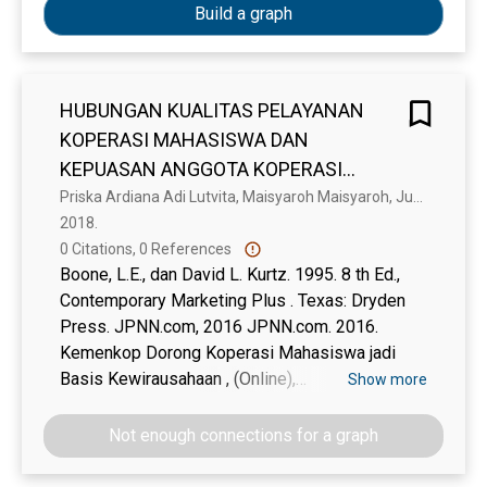
Build a graph
HUBUNGAN KUALITAS PELAYANAN
KOPERASI MAHASISWA DAN
KEPUASAN ANGGOTA KOPERASI
MAHASISWA
Priska Ardiana Adi Lutvita, Maisyaroh Maisyaroh, Juharyanto Juharyanto
2018. 
0 Citations, 0 References
Boone, L.E., dan David L. Kurtz. 1995. 8 th Ed.,
Contemporary Marketing Plus . Texas: Dryden
Press. JPNN.com, 2016 JPNN.com. 2016.
Kemenkop Dorong Koperasi Mahasiswa jadi
Basis Kewirausahaan , (Online),
Show more
(http://Kemenkop Dorong Koperasi Mahasiswa
jadi Basis-JPNN.com.htm), diakses 9 Maret
Not enough connections for a graph
2016. Kotler, P. 2002. Manajemen Pemasaran.
Edisi Milenium 1 . Terjemahan oleh Hendra