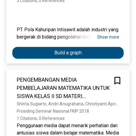
3 Citations, 0 References
PT. Pola Kahuripan Intisawit adalah industri yang
bergerak di bidang pengolahan kelapa sawit.
Show more
Tandan Buah Segar (TBS) yang digunakan dalam
pengolahan Crude Palm Oil (CPO) harus
Build a graph
berdasarkan karakteristik yang baik guna
mendapatkan CPO yang berkualitas. Dalam
menjamin kualitas tersebut, PT. Pola Kahuripan
PENGEMBANGAN MEDIA
Intisawit juga perlu melakukan manajemen
PEMBELAJARAN MATEMATIKA UNTUK
persediaan bahan baku yang sesuai kebutuhan.
Manajemen ini juga dilakukan agar memperoleh
SISWA KELAS II SD MATERI
biaya persediaan yang efisien. Oleh karena itu,
PENJUMLAHAN DAN PENGURANGAN
Shinta Sugiarto, Andri Anugrahana, Christiyanti Aprinastuti
perlu dilakukan peramalan kebutuhan bahan baku
Prosiding Seminar Nasional FKIP 2018. 
BERBASIS METODE MONTESSORI
TBS menggunakan Eksponential Smoothing dan
1 Citations, 0 References
Linier Regression. Tujuan dari penelitian ini
Penggunaan media dapat menarik perhatian dan
adalah untuk mendapatkan perbandingan hasil
antusias siswa dalam belajar matematika. Media