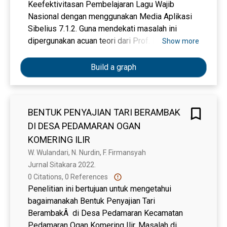
Keefektivitasan Pembelajaran Lagu Wajib
Nasional dengan menggunakan Media Aplikasi
Sibelius 7.1.2. Guna mendekati masalah ini
dipergunakan acuan teori dari Prof. Dr. Sugiyono
Show more
dalam buku Metode Peneltian Kuantitatif,
Kualitatif, dan R&D. Media Aplikasi Sibelius 7.1.2
Build a graph
adalah Aplikasi Multimedia yang secara rinci di
fungsikan di dalam kelas sebagai media yang
membantu proses pembelajaran seni musik,
BENTUK PENYAJIAN TARI BERAMBAK
dikarenakan Sibelius 7.1.2 ini digunakan untuk
DI DESA PEDAMARAN OGAN
membantu para siswa dalam menjalankan
imajinasi nya, seperti contoh Ketika menjelaskan
KOMERING ILIR
unsur-unsur musik yaitu Tempo, Dinamika, dan
W. Wulandari, N. Nurdin, F. Firmansyah
Nada. Metode penilitian adalah metode
Jurnal Sitakara 2022. 
kuantitatif eksperimen, Teknik pengumpulan
0 Citations, 0 References
data yaitu Evaluasi kemudian Teknik Analisa data
Penelitian ini bertujuan untuk mengetahui
menggunakan Uji Validitas, Uji Realibilitas, Uji
bagaimanakah Bentuk Penyajian Tari
Normalitas, dan Uji Hipotesis yaitu Uji T. Setelah
BerambakÂ di Desa Pedamaran Kecamatan
pengumpulan data dilakukan dan data yang
Pedamaran Ogan Komering Ilir. Masalah di