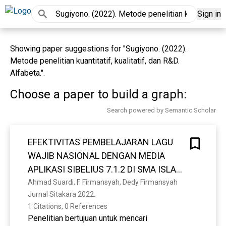
Sign in
Showing paper suggestions for "Sugiyono. (2022).
Metode penelitian kuantitatif, kualitatif, dan R&D.
Alfabeta.".
Choose a paper to build a graph:
Search powered by Semantic Scholar
EFEKTIVITAS PEMBELAJARAN LAGU
WAJIB NASIONAL DENGAN MEDIA
APLIKASI SIBELIUS 7.1.2 DI SMA ISLAM
AZ-ZAHRAH PALEMBANG
Ahmad Suardi, F. Firmansyah, Dedy Firmansyah
Jurnal Sitakara 2022. 
1 Citations, 0 References
Penelitian bertujuan untuk mencari