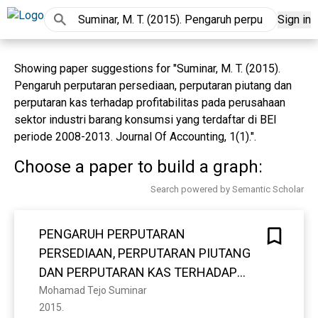
Sign in
Showing paper suggestions for "Suminar, M. T. (2015).
Pengaruh perputaran persediaan, perputaran piutang dan
perputaran kas terhadap profitabilitas pada perusahaan
sektor industri barang konsumsi yang terdaftar di BEI
periode 2008-2013. Journal Of Accounting, 1(1).".
Choose a paper to build a graph:
Search powered by Semantic Scholar
PENGARUH PERPUTARAN
PERSEDIAAN, PERPUTARAN PIUTANG
DAN PERPUTARAN KAS TERHADAP
PROFITABILITAS PADA PERUSAHAAN
Mohamad Tejo Suminar
2015. 
SEKTOR INDUSTRI BARANG KONSUMSI