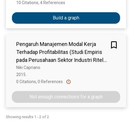
10 Citations, 4 References
Show more
YANG TERDAFTAR DI BEI PERIODE
2008-2013
Build a graph
Pengaruh Manajemen Modal Kerja
Terhadap Profitabilitas (Studi Empiris
pada Perusahaan Sektor Industri Ritel
yang Terdaftar di Bursa Efek Indonesia
Niki Capriano
2015. 
Periode 2008-2013)
0 Citations, 0 References
Show more
Not enough connections for a graph
Showing results 1 - 2 of 2.