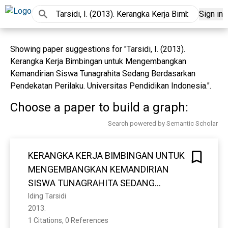
Sign in
Showing paper suggestions for "Tarsidi, I. (2013).
Kerangka Kerja Bimbingan untuk Mengembangkan
Kemandirian Siswa Tunagrahita Sedang Berdasarkan
Pendekatan Perilaku. Universitas Pendidikan Indonesia.".
Choose a paper to build a graph:
Search powered by Semantic Scholar
KERANGKA KERJA BIMBINGAN UNTUK
MENGEMBANGKAN KEMANDIRIAN
SISWA TUNAGRAHITA SEDANG
BERDASARKAN PENDEKATAN
Iding Tarsidi
2013. 
PERILAKU
1 Citations, 0 References
Show more