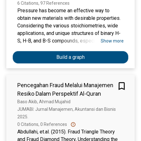
6 Citations, 97 References
Pressure has become an effective way to
obtain new materials with desirable properties.
Considering the various stoichiometries, wide
applications, and unique structures of binary H-
S, H-B, and B-S compounds, especially at high
Show more
pressures, it is worth expecting that they might
form ternary compounds with interesting
Build a graph
properties as well. Here, phase stabilities of H-
B-S ternary compounds, in the pressure range
from 0 to 200 GPa, are reliably determined
Pencegahan Fraud Melalui Manajemen
through first-principles unbiased structural
Resiko Dalam Perspektif Al-Quran
search calculations. A hitherto unknown
orthorhombic HBS compound with Ama2
Baso Akib, Ahmad Mujahid
symmetry is identified to be stable above 25
JUMABI: Jurnal Manajemen, Akuntansi dan Bisnis 
GPa, in which B and S atoms alternate to form
2025. 
distorted chains and H atoms are covalently
0 Citations, 0 References
bonded with Bs. With pressure, Ama2 HBS
Abdullahi, et.al. (2015). Fraud Triangle Theory
undergoes a semiconductor-to-metal electronic
and Fraud Diamond Theory, Understanding the