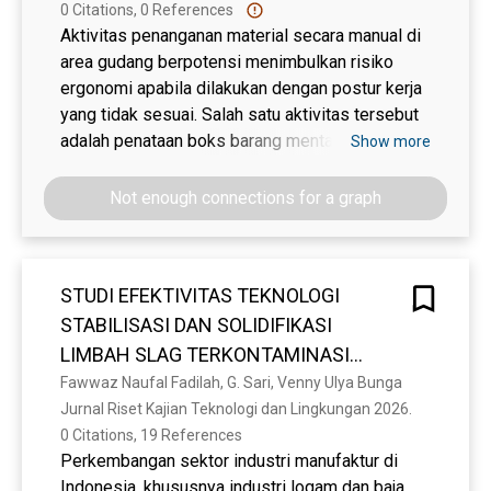
0 Citations, 0 References
Aktivitas penanganan material secara manual di
area gudang berpotensi menimbulkan risiko
ergonomi apabila dilakukan dengan postur kerja
yang tidak sesuai. Salah satu aktivitas tersebut
adalah penataan boks barang mentah yang
Show more
melibatkan gerakan mendorong dan menarik
beban secara berulang. Penelitian ini bertujuan
Not enough connections for a graph
untuk menganalisis postur kerja pada pekerja
aktivitas penataan boks barang mentah di
gudang PT XYZ. Metode yang digunakan adalah
STUDI EFEKTIVITAS TEKNOLOGI
Rapid Entire Body Assessment (REBA) sebagai
STABILISASI DAN SOLIDIFIKASI
analisis objektif postur kerja dan Nordic Body
Map (NBM) sebagai analisis subjektif keluhan
LIMBAH SLAG TERKONTAMINASI
Musculoskeletal Disorders (MSDs). Data
TIMBAL (Pb) MENGGUNAKAN SEMEN
Fawwaz Naufal Fadilah, G. Sari, Venny Ulya Bunga
diperoleh melalui observasi langsung,
Jurnal Riset Kajian Teknologi dan Lingkungan 2026. 
PORTLAND DAN FLY ASH
dokumentasi postur kerja, dan pengisian
0 Citations, 19 References
kuesioner NBM. Hasil analisis menunjukkan skor
Perkembangan sektor industri manufaktur di
REBA sebesar 9 pada aktivitas mendorong dan
Indonesia, khususnya industri logam dan baja,