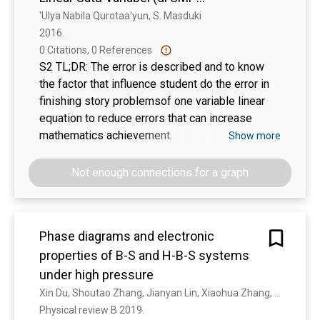
model of this research uses the Analytical
Muhammadiyah 8 Surakarta Tahun
'Ulya Nabila Qurotaa'yun, S. Masduki
Hierarchy Process with the help of the Expert
2016. 
Ajaran 2015/2016).
Choice application. The results of this study
0 Citations, 0 References
indicate that alternative strategies in developing
S2 TL;DR: The error is described and to know
coconut farming follow the highest - lowest
the factor that influence student do the error in
weighting results obtained: first, increasing
finishing story problemsof one variable linear
coconut production and quality (0.293); the
equation to reduce errors that can increase
second priority is partnership arrangements with
mathematics achievement.
Show more
traders and industry (0.257); the third strategy is
developing farmer institutions (0.231) and, the
Not enough connections for a graph
fourth strategy for expanding access to capital
(0.220).
Phase diagrams and electronic
properties of B-S and H-B-S systems
under high pressure
Xin Du, Shoutao Zhang, Jianyan Lin, Xiaohua Zhang, A. Bergara, Guochun Yang
Physical review B 2019. 