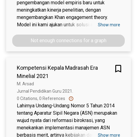
pengembangan model empiris baru untuk
meningkatkan kinerja penelitian, dengan
mengembangkan Khan engagement theory.
Model ini kami ajukan untuk solusi atas hasil
Show more
inkonklusi pada penelitian kepemimpinan dan
kinerja. Penelitian menggunakan pendekatan
Not enough connections for a graph
kuantatif dengan studi kausalitas, yang variabel -
variabel, dengan satuan analisis para dosen di
Fakultas Ekonomi pada perguruan tinggi di kota
Kompetensi Kepala Madrasah Era
Semarang. Besaran sample yang diambil adalah
Minelial 2021
110 dan dianalisis dengan menggunakan
metode PLS-SEM, dengan uji model pengukuran
M. Arsad
dan uji model struktural. Hasil menunjukkan
Jurnal Pendidikan Guru 2021. 
bahwa budaya organisasi, keterlibatan
0 Citations, 0 References
pekerjaan, efektif dan signifikan dalam
Lahirnya Undang-Undang Nomor 5 Tahun 2014
memediasi pengaruh kepemimpinan terhadap
tentang Aparatur Sipil Negara (ASN) merupakan
kinerja. Implikasinya pimpinan fakultas harus
wujud nyata dari reformasi birokrasi, yang
membangun dan memfasilitasi kebijakan yang
menekankan implementasi manajemen ASN
terintregasi serta berdasar pada iklim akademik.
berbasis merit, artinya kebijakan dan Manajemen
Show more