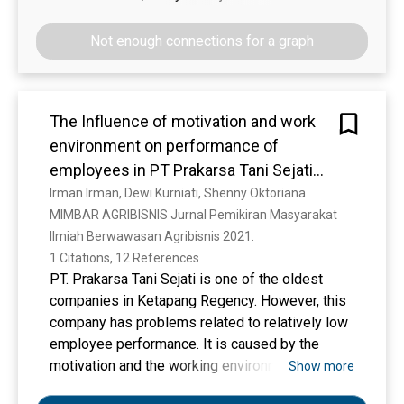
Sehingga dapat mendorong peningkatan kinerja
ASN yang berdasarkan pada kualifikasi,
dosen ekonomi terkait dengan publikasi jurnal
kompetensi, dan kinerja secara adil dan wajar
Not enough connections for a graph
internasional bereputasi secara baik dan
dengan tanpa membedakan latar belakang
efektif. Kata Kunci: kepemimpinan, budaya
politik, ras, warna kulit, agama, asal usul, jenis
organisasi, keterlibatan pekerjaan, kinerja
kelamin, status pernikahan, umur, atau kondisi
The Influence of motivation and work
publikasi
kecacatan. Oleh karena itu, pengangkatan dan
environment on performance of
penempatan hendaknya dilaksanakan secara
objektif dan kompetitif melalui penilaian
employees in PT Prakarsa Tani Sejati
kompetensi. mengetahui prinsip kepemimpinan
Ketapang District
Irman Irman, Dewi Kurniati, Shenny Oktoriana
Character of A Leader yang sesuai untuk
MIMBAR AGRIBISNIS Jurnal Pemikiran Masyarakat 
generasi milenial. Generasi millenial dewasa ini
Ilmiah Berwawasan Agribisnis 2021. 
tidak hanya unggul dalam bidang teknologi dan
1 Citations, 12 References
ilmu pengetahuan, kaum muda ini kini mulai
PT. Prakarsa Tani Sejati is one of the oldest
menjadi trendsetter dalam bidang social, politik,
companies in Ketapang Regency. However, this
budaya dan ekonomi. Di era globalisasi, tidak
company has problems related to relatively low
bisa dipungkiri bahwa seiring berkembangnya
employee performance. It is caused by the
teknologi yang berbasis digital application, para
motivation and the working environment is not
Show more
generasi millennial rentan akan dampak negatif
optimal. This research aims to determine