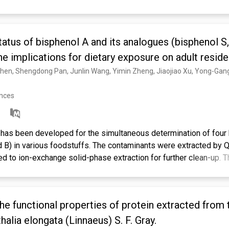
atus of bisphenol A and its analogues (bisphenol S,
he implications for dietary exposure on adult reside
ences
has been developed for the simultaneous determination of four
nd B) in various foodstuffs. The contaminants were extracted b
d to ion-exchange solid-phase extraction for further clean-up. Th
ackett-Burman design and then optimized by central composite 
, satisfactory accuracy (recoveries 76%-116%) and precision (
ished method was then used to assess the contamination status
e functional properties of protein extracted from
A was demonstrated to be the predominant bisphenol with highe
concentration (14.3 μg/kg). The positive rates (mean concentrati
lia elongata (Linnaeus) S. F. Gray.