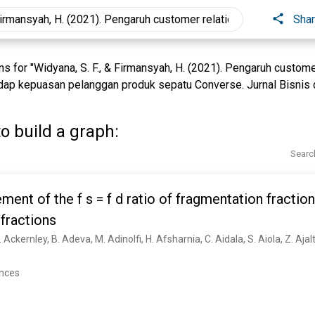
Sha
 for "Widyana, S. F., & Firmansyah, H. (2021). Pengaruh custome
p kepuasan pelanggan produk sepatu Converse. Jurnal Bisnis 
o build a graph:
Searc
ent of the f s = f d ratio of fragmentation fraction
fractions
ences