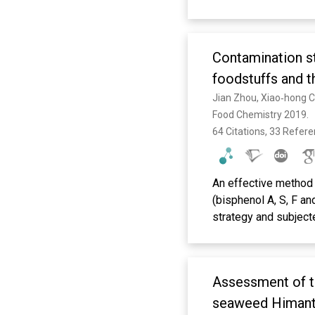
Contamination st
foodstuffs and t
Province.
Food Chemistry 2019. 
64 Citations, 33 Refer
An effective method 
(bisphenol A, S, F a
strategy and subjecte
were screened by Pl
optimized conditions
achieved. The establ
Assessment of th
samples. Bisphenol 
(79.7%) and average 
seaweed Himantha