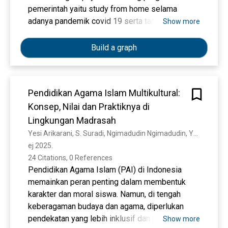
Selection of appropriate learning can help
pemerintah yaitu study from home selama
students to understand the learning material
adanya pandemik covid 19 serta tanggapan
Show more
delivered by the teacher. Learning media can
peserta didik terhadap pembelajaran daring
provide concrete experience and as an
selama sekolah masih diliburkan. Jenis
Build a graph
intermediary that helps student learning.
penelitian yang digunakan adalah penelitian
kepustakaan, sehingga pengumpulan informasi
serta data didapatkan dengan teknik
Pendidikan Agama Islam Multikultural:
dokumentasi yaitu pencarian data mengenai hal-
Konsep, Nilai dan Praktiknya di
hal yang relevan dari berbagai sumber yang ada
di perpustakaan seperti buku, majalah, berita,
Lingkungan Madrasah
ataupun dokumen lainnya. Hasil penelitian
Yesi Arikarani, S. Suradi, Ngimadudin Ngimadudin, Yeni Wulandari
menunjukkan bahwa pembelajaran daring yang
ej 2025. 
dilakukan dirumah masing-masing membuat
24 Citations, 0 References
peserta didik lebih mandiri dan menciptakan
Pendidikan Agama Islam (PAI) di Indonesia
motivasi untuk belajar. Selain itu pembelajaran
memainkan peran penting dalam membentuk
daring menjadi salah satu keberhasilan untuk
karakter dan moral siswa. Namun, di tengah
menciptakan perilaku social distancing sehingga
keberagaman budaya dan agama, diperlukan
meminimalisir munculnya keramaian yang
pendekatan yang lebih inklusif dan multikultural.
Show more