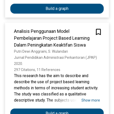
dianggap dapat berpotensi semakin
Artikel ini membahas konsep, nilai, dan praktik
menyebarnya covid 19 di lingkungan sekolah.
pendidikan agama Islam multikultural di
Build a graph
lingkungan madrasah. Penelitian ini
mengeksplorasi bagaimana madrasah dapat
mengintegrasikan nilai-nilai multikultural ke
Analisis Penggunaan Model
dalam kurikulum PAI untuk menciptakan
Pembelajaran Project Based Learning
lingkungan belajar yang inklusif dan harmonis.
Melalui pendekatan kualitatif, penelitian ini
Dalam Peningkatan Keaktifan Siswa
menemukan bahwa penerapan pendidikan
Putri Dewi Anggraini, S. Wulandari
agama Islam multikultural dapat meningkatkan
Jurnal Pendidikan Administrasi Perkantoran (JPAP) 
pemahaman siswa tentang keragaman, toleransi,
2020. 
dan penghormatan terhadap perbedaan. Hasil
297 Citations, 11 References
penelitian ini memberikan rekomendasi bagi
This research has the aim to describe and
pendidik dan pembuat kebijakan untuk
describe the use of project based learning
memperkuat praktik pendidikan multikultural
methods in terms of increasing student activity.
dalam pendidikan agama Islam di madrasah.
The study was classified as a qualitative
descriptive study. The subjects used in this
Show more
study were students of class X OTKP at 2 Blitar
Public Vocational School on Public Relations
Build a graph