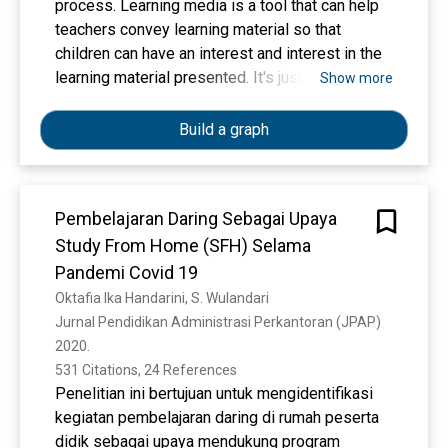
process. Learning media is a tool that can help
teachers convey learning material so that
children can have an interest and interest in the
learning material presented. It's just that in using
Show more
learning media, teachers must be able to
choose learning media that are appropriate to
Build a graph
the material to be delivered and teachers must
also adjust to the character of their students in
choosing learning media. Some teachers still do
Pembelajaran Daring Sebagai Upaya
not understand how important it is to use
Study From Home (SFH) Selama
appropriate learning media so that learning does
not feel monotonous and boring for students.
Pandemi Covid 19
Therefore, in this study the authors used the
Oktafia Ika Handarini, S. Wulandari
method of library research (library research) to
Jurnal Pendidikan Administrasi Perkantoran (JPAP) 
examine how important appropriate instructional
2020. 
media is for the teaching and learning process
531 Citations, 24 References
in elementary schools. The results of the study
Penelitian ini bertujuan untuk mengidentifikasi
state that appropriate learning media is very
kegiatan pembelajaran daring di rumah peserta
important in supporting student learning.
didik sebagai upaya mendukung program