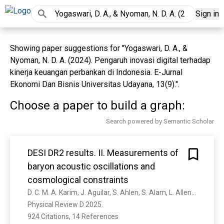
Sign in
Showing paper suggestions for "Yogaswari, D. A., &
Nyoman, N. D. A. (2024). Pengaruh inovasi digital terhadap
kinerja keuangan perbankan di Indonesia. E-Jurnal
Ekonomi Dan Bisnis Universitas Udayana, 13(9).".
Choose a paper to build a graph:
Search powered by Semantic Scholar
DESI DR2 results. II. Measurements of
baryon acoustic oscillations and
cosmological constraints
D. C. M. A. Karim, J. Aguilar, S. Ahlen, S. Alam, L. Allen, C. A. Prieto, O. Alves, A. Anand, U. Andrade, É. Armengaud, A. Aviles, S. Bailey, C. Baltay, P. Bansal, A. Bault, J. Behera, S. Benzvi, D. Bianchi, C. Blake, S. Brieden, A. Brodzeller, D. Brooks, E. Buckley-Geer, É. Burtin, R. Calderon, R. Canning, A. Rosell, P. Carrilho, L. Casas, F. Castander, R. Cereskaite, M. Charles, E. Chaussidon, J. Chaves-Montero, D. Chebat, X. Chen, T. Claybaugh, S. Cole, A. Cooper, A. Cuceu, K. Dawson, A. Macorra, A. D. Mattia, N. Deiosso, J. Costa, R. Demina, A. Dey, B. Dey, Z. Ding, P. Doel, J. Edelstein, D. Eisenstein, W. Elbers, P. Fagrelius, K. Fanning, E. Fernández-García, S. Ferraro, A. Font-Ribera, J. Forero-Romero, C. Frenk, C. Garcia-Quintero, L. H. Garrison, E. Gaztañaga, H. Gil-Marín, S. Gontcho, D. Gonzalez, A. Gonzalez-Morales, C. Gordon, D. Green, G. Gutiérrez, J. Guy, B. Hadzhiyska, C. Hahn, S. He, M. Herbold, H. Herrera-Alcantar, M. Ho, K. Honscheid, C. Howlett, D. Huterer, M. Ishak, S. Juneau, N. V. Kamble, N. G. Karaccayli, R. Kehoe, S. Kent, A. Kim, D. Kirkby, T. Kisner, Sergey E. Koposov, A. Kremin, A. Krolewski, O. Lahav, C. Lamman, M. Landriau, D. Lang, J. Lasker, J. L. Goff, L. Guillou, A. Leauthaud, M. Levi, Q. Li, T. Li, K. Lodha, M. Lokken, F. Lozano-Rodr'iguez, C. Magneville, M. Manera, P. Martini, W. Matthewson, A. Meisner, J. Mena-Fernández, A. Menegas, T. Mergulhão, R. Miquel, J. Moustakas, A. Muñoz-Gutiérrez, D. Muñóz-Santos, A. Myers, S. Nadathur, K. Naidoo, L. Napolitano, J. Newman, G. Niz, H. Noriega, E. Paillas, N. Palanque-Delabrouille, J. Pan, J. Peacock, M. P. Ib'anez, W. Percival, A. P'erez-Fern'andez, I. Pérez-Ràfols, M. Pieri, C. Poppett, F. Prada, D. Rabinowitz, A. Raichoor, C. Ram'irez-P'erez, M. Rashkovetskyi, C. Ravoux, J. Rich, A. Rocher, C. Rockosi, J. Rohlf, J. O. Rom'an-Herrera, A. Ross, G. Rossi, R. Ruggeri, V. Ruhlmann-Kleider, L. Samushia, E. Sanchez, N. Sanders, D. Schlegel, M. Schubnell, H. Seo, A. Shafieloo, R. Sharples, J. Silber, F. Sinigaglia, D. Sprayberry, T. Tan, G. Tarlé, P. Taylor, W. Turner, L. A. Urena-L'opez, R. Vaisakh, F. Valdes, G. Valogiannis, M. Vargas-Magaña, L. Verde, M. Walther, B. Weaver, D. Weinberg, M. White, M. Wolfson, C. Yèche, J. Yu, E. Zaborowski, P. Zarrouk, Z. Zhai, H. Zhang, C. Zhao, G. Zhao, R. Zhou, H. Zou
Physical Review D 2025. 
924 Citations, 14 References