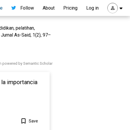
re
Follow
About
Pricing
Log in
idikan, pelatihan,
Jurnal As-Said, 1(2), 97–
h powered by Semantic Scholar
 la importancia
Save