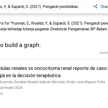
Sha
for "Yusman, E., Rivaldo, Y., & Supardi, S. (2021). Pengaruh pend
kerja terhadap kinerja pegawai Direktorat Pengamanan BP Batam. 
o build a graph:
Searc
ulas renales vs oncocitoma renal reporte de caso:
ía en la decisión terapéutica
-Guzmán, Ronaldo Rivaldo Galindo-Merchán, Emilio José Iñiguez-Peña
al Health 2024. 
es